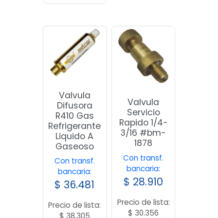
Valvula
Valvula
Difusora
Servicio
R410 Gas
Rapido 1/4-
Refrigerante
3/16 #bm-
Liquido A
1878
Gaseoso
Con transf.
Con transf.
bancaria:
bancaria:
$
28.910
$
36.481
Precio de lista:
Precio de lista:
$
30.356
$
38.305