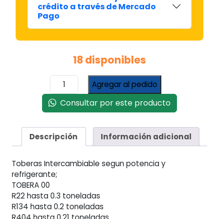
crédito a través de Mercado
Pago
18 disponibles
Tobera
Agregar al pedido
Filtro
Para
Consultar por este producto
Valvula
De
Expansion
Descripción
Información adicional
Termostatica
Danfoss
Toberas Intercambiable segun potencia y
cantidad
refrigerante;
TOBERA 00
R22 hasta 0.3 toneladas
R134 hasta 0.2 toneladas
R404 hasta 0.21 toneladas