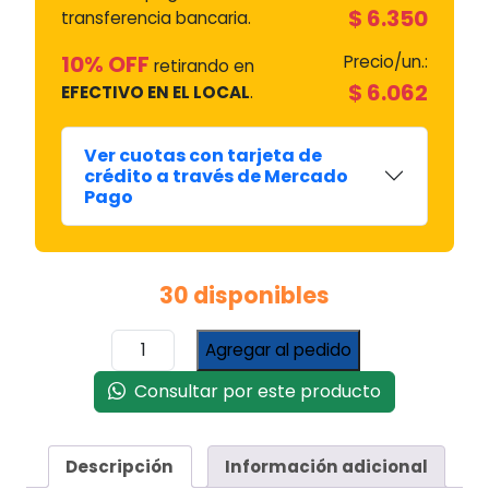
$
6.350
transferencia bancaria.
10% OFF
Precio/un.:
retirando en
$
6.062
EFECTIVO EN EL LOCAL
.
Ver cuotas con tarjeta de
crédito a través de Mercado
Pago
30 disponibles
TUERCA
Agregar al pedido
CONEXION
1/2
Consultar por este producto
x
3/8
TRAFILADA
Descripción
Información adicional
CUELLO