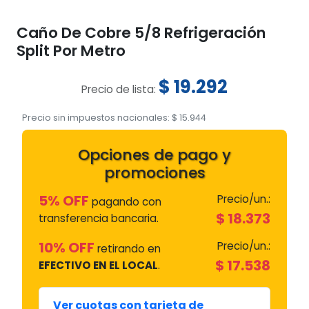
Caño De Cobre 5/8 Refrigeración
Split Por Metro
$
19.292
Precio de lista:
Precio sin impuestos nacionales:
$
15.944
Opciones de pago y
promociones
5% OFF
Precio/un.:
pagando con
$
18.373
transferencia bancaria.
10% OFF
Precio/un.:
retirando en
$
17.538
EFECTIVO EN EL LOCAL
.
Ver cuotas con tarjeta de