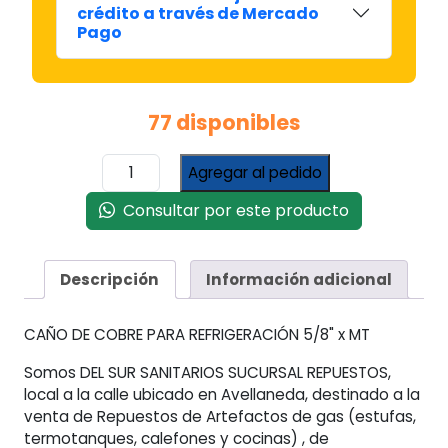
crédito a través de Mercado
Pago
77 disponibles
Caño
Agregar al pedido
De
Cobre
Consultar por este producto
5/8
Refrigeración
Split
Descripción
Información adicional
Por
Metro
CAÑO DE COBRE PARA REFRIGERACIÓN 5/8" x MT
cantidad
Somos DEL SUR SANITARIOS SUCURSAL REPUESTOS,
local a la calle ubicado en Avellaneda, destinado a la
venta de Repuestos de Artefactos de gas (estufas,
termotanques, calefones y cocinas) , de