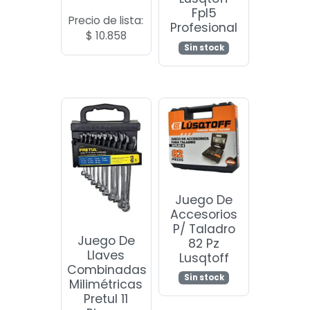
Fpl5
Precio de lista:
Profesional
$
10.858
Sin stock
Juego De
Accesorios
P/ Taladro
Juego De
82 Pz
Llaves
Lusqtoff
Combinadas
Sin stock
Milimétricas
Pretul 11