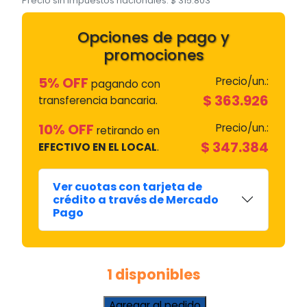
Precio sin impuestos nacionales:
$
315.803
Opciones de pago y
promociones
5% OFF
Precio/un.:
pagando con
$
363.926
transferencia bancaria.
10% OFF
Precio/un.:
retirando en
$
347.384
EFECTIVO EN EL LOCAL
.
Ver cuotas con tarjeta de
crédito a través de Mercado
Pago
1 disponibles
Torquímetro
Agregar al pedido