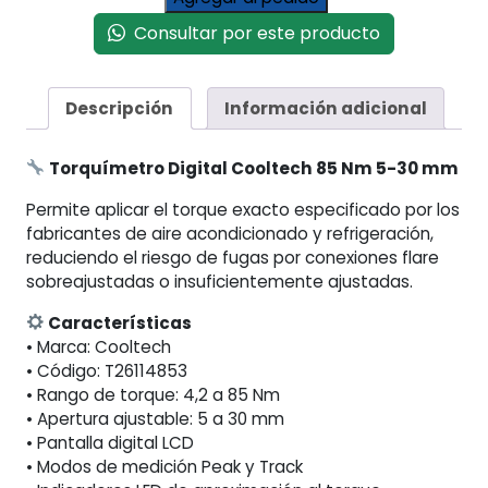
Digital
Consultar por este producto
Cooltech
85
Nm
Descripción
Información adicional
5-
30
mm
Torquímetro Digital Cooltech 85 Nm 5-30 mm
cantidad
Permite aplicar el torque exacto especificado por los
fabricantes de aire acondicionado y refrigeración,
reduciendo el riesgo de fugas por conexiones flare
sobreajustadas o insuficientemente ajustadas.
Características
• Marca: Cooltech
• Código: T26114853
• Rango de torque: 4,2 a 85 Nm
• Apertura ajustable: 5 a 30 mm
• Pantalla digital LCD
• Modos de medición Peak y Track