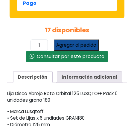
Pago
17 disponibles
Lija
Agregar al pedido
Velcro
Circular
Consultar por este producto
Lusqtoff
125mm
Pack
Descripción
Información adicional
X
6
Lija Disco Abrojo Roto Orbital 125 LUSQTOFF Pack 6
Unidades
unidades grano 180
180
Gr
• Marca Lusqtoff.
cantidad
• Set de Lijas x 6 undiades GRAN180.
• Diámetro 125 mm