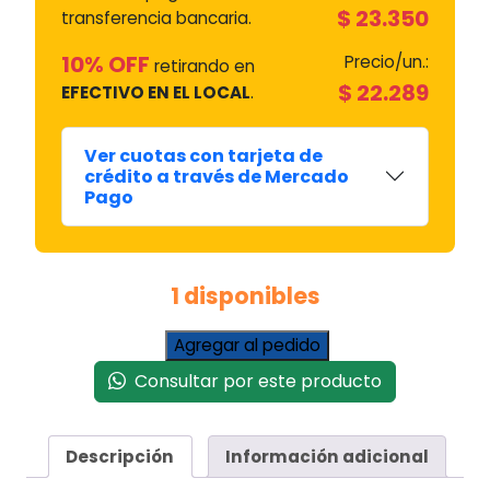
$
23.350
transferencia bancaria.
10% OFF
Precio/un.:
retirando en
$
22.289
EFECTIVO EN EL LOCAL
.
Ver cuotas con tarjeta de
crédito a través de Mercado
Pago
1 disponibles
Torque
Agregar al pedido
Actuador
Consultar por este producto
Freno
para
Lavarropas
Descripción
Información adicional
LG
cantidad