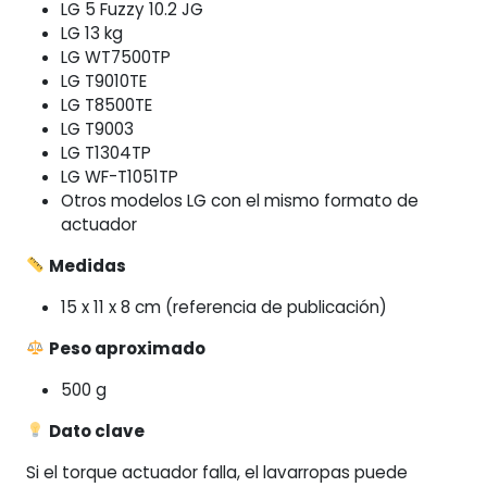
LG 5 Fuzzy 10.2 JG
LG 13 kg
LG WT7500TP
LG T9010TE
LG T8500TE
LG T9003
LG T1304TP
LG WF-T1051TP
Otros modelos LG con el mismo formato de
actuador
Medidas
15 x 11 x 8 cm (referencia de publicación)
Peso aproximado
500 g
Dato clave
Si el torque actuador falla, el lavarropas puede