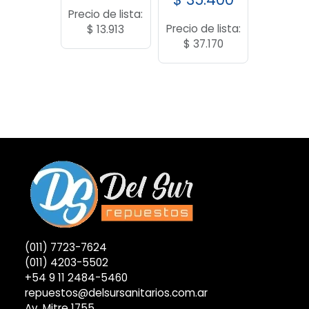
Precio de lista:
Precio de lista:
$
13.913
$
37.170
(011) 7723-7624
(011) 4203-5502
+54 9 11 2484-5460
repuestos@delsursanitarios.com.ar
Av. Mitre 1755