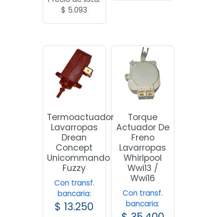
$
5.093
Termoactuador
Torque
Lavarropas
Actuador De
Drean
Freno
Concept
Lavarropas
Unicommando
Whirlpool
Fuzzy
Wwi13 /
Wwi16
Con transf.
Con transf.
bancaria:
bancaria:
$
13.250
$
35.400