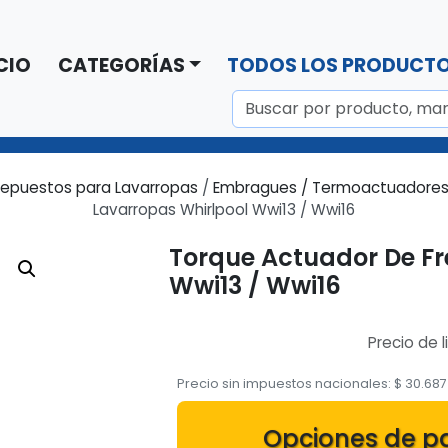
CIO
CATEGORÍAS
TODOS LOS PRODUCT
epuestos para Lavarropas
/
Embragues / Termoactuadores
Lavarropas Whirlpool Wwi13 / Wwi16
Torque Actuador De Fr
Wwi13 / Wwi16
Precio de l
Precio sin impuestos nacionales:
$
30.687
Opciones de p