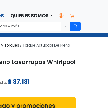
OS
QUIENES SOMOS
 y Torques
/ Torque Actuador De Freno
eno Lavarropas Whirlpool
$
37.131
ista:
ago y promociones