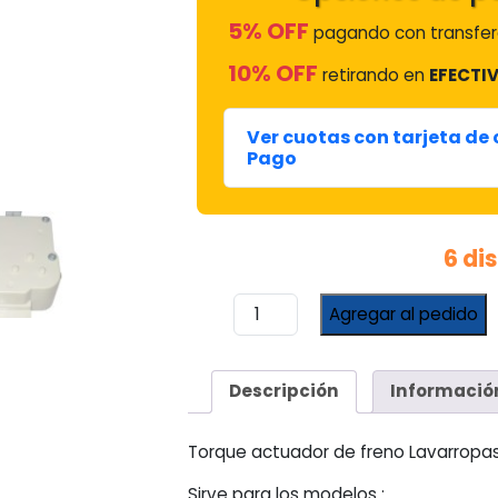
5% OFF
pagando con transfer
10% OFF
retirando en
EFECTIV
Ver cuotas con tarjeta de
Pago
6 di
Torque
Agregar al pedido
Actuador
De
Freno
Descripción
Informació
Lavarropas
Whirlpool
Wwi13
Torque actuador de freno Lavarropas
/
Sirve para los modelos :