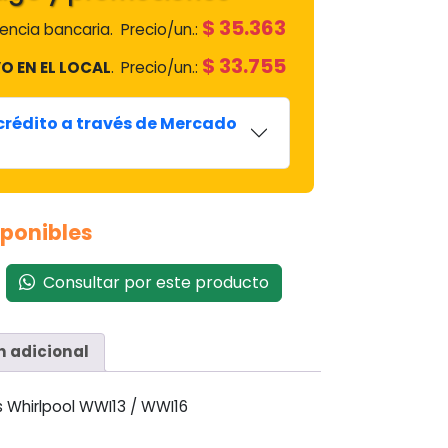
$
35.363
encia bancaria.
Precio/un.:
$
33.755
O EN EL LOCAL
.
Precio/un.:
 crédito a través de Mercado
sponibles
Consultar por este producto
n adicional
 Whirlpool WWI13 / WWI16