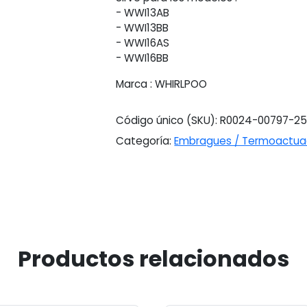
Wwi16
- WWI13AB
cantidad
- WWI13BB
- WWI16AS
- WWI16BB
Marca : WHIRLPOO
Código único (SKU):
R0024-00797-2
Categoría:
Embragues / Termoactua
Productos relacionados