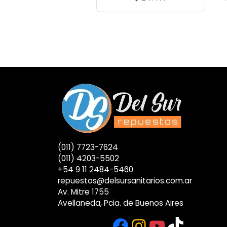
(011) 7723-7624
(011) 4203-5502
+54 9 11 2484-5460
repuestos@delsursanitarios.com.ar
Av. Mitre 1755
Avellaneda, Pcia. de Buenos Aires
Facebook
Instagram
YouTub
TikTok