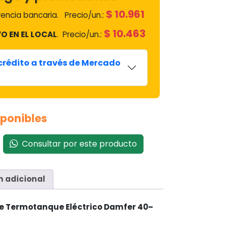
$
10.961
encia bancaria.
Precio/un.:
$
10.463
O EN EL LOCAL
.
Precio/un.:
 crédito a través de Mercado
sponibles
Consultar por este producto
n adicional
e Termotanque Eléctrico Damfer 40–