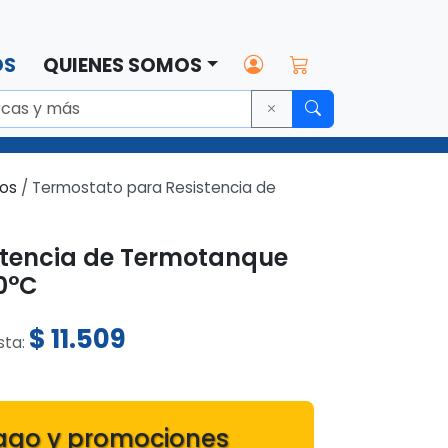
OS
QUIENES SOMOS
tos
/ Termostato para Resistencia de
stencia de Termotanque
0°C
$
11.509
ista:
ago y promociones