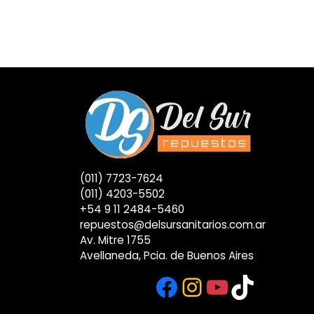
(011) 7723-7624
(011) 4203-5502
+54 9 11 2484-5460
repuestos@delsursanitarios.com.ar
Av. Mitre 1755
Avellaneda, Pcia. de Buenos Aires
Facebook
Instagram
YouTub
TikTok