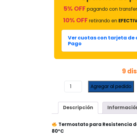
5% OFF
pagando con transfer
10% OFF
retirando en
EFECTIV
Ver cuotas con tarjeta de
Pago
9 di
Termostato
Agregar al pedido
para
Resistencia
de
Descripción
Informació
Termotanque
Eléctrico
Damfer
Termostato para Resistencia d
40–
80°C