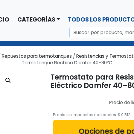
CIO
CATEGORÍAS
TODOS LOS PRODUCT
/
Repuestos para termotanques
/
Resistencias y Termosta
Termotanque Eléctrico Damfer 40–80°C
Termostato para Resi
Eléctrico Damfer 40–8
Precio de l
Precio sin impuestos nacionales:
$
9.512
Opciones de p