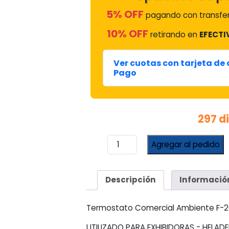
5% OFF
pagando con transfer
10% OFF
retirando en
EFECTI
Ver cuotas con tarjeta de
Pago
297 d
Termostato
Agregar al pedido
Comercial
Ambiente
F-
Descripción
Informació
2000
Con
Bulbo
Termostato Comercial Ambiente F-20
cantidad
UTILIZADO PARA EXHIBIDORAS - HELA