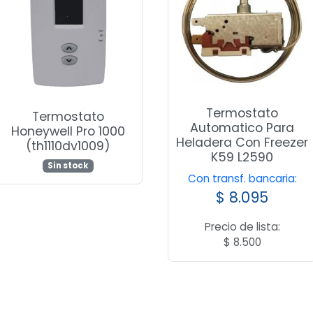
Termostato
Termostato
Automatico Para
Honeywell Pro 1000
Heladera Con Freezer
(th1110dv1009)
K59 L2590
Sin stock
Con transf. bancaria:
$
8.095
Precio de lista:
$
8.500