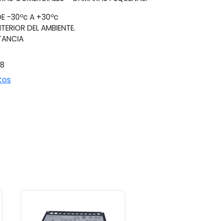
E -30ºc A +30ºc
TERIOR DEL AMBIENTE.
TANCIA
18
tos