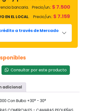
$
7.500
encia bancaria.
Precio/un.:
$
7.159
VO EN EL LOCAL
.
Precio/un.:
Remaining
-
0:14
Loaded
:
Play
Unmute
Picture-
Fullscreen
100.00%
in-
Picture
TimeР’
 crédito a través de Mercado
isponibles
Consultar por este producto
n adicional
00 Con Bulbo +30° - 30°
DERAS COMERCIALES - CAMARAS PEQUEÑAS.