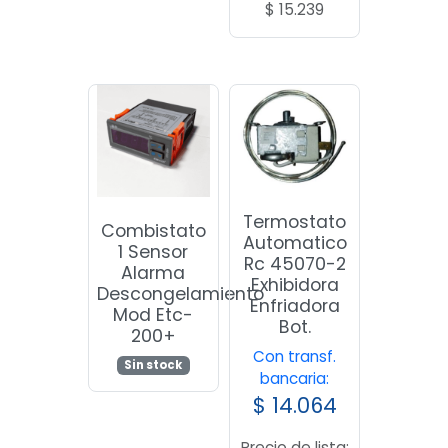
$
15.239
Termostato
Combistato
Automatico
1 Sensor
Rc 45070-2
Alarma
Exhibidora
Descongelamiento
Enfriadora
Mod Etc-
Bot.
200+
Con transf.
Sin stock
bancaria:
$
14.064
Precio de lista: