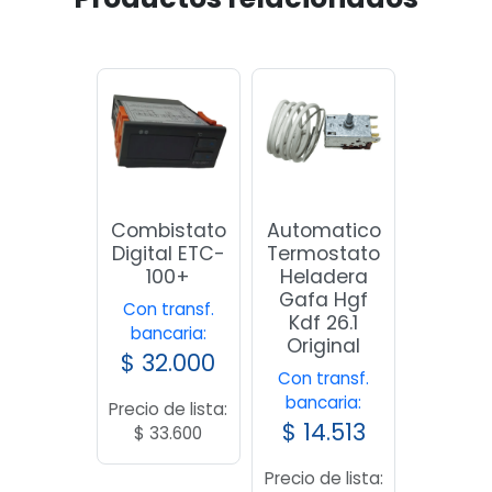
Combistato
Automatico
Digital ETC-
Termostato
100+
Heladera
Gafa Hgf
Con transf.
Kdf 26.1
bancaria:
Original
$
32.000
Con transf.
bancaria:
Precio de lista:
$
14.513
$
33.600
Precio de lista: