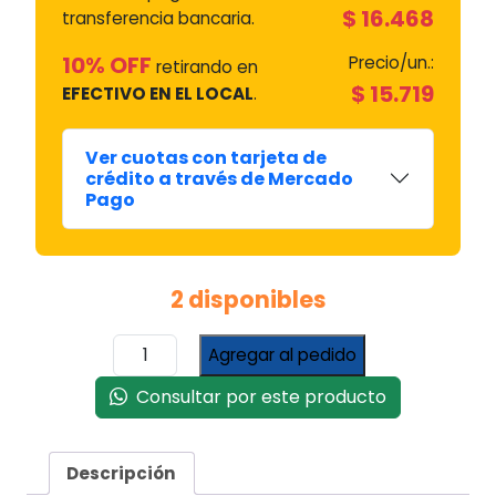
$
16.468
transferencia bancaria.
10% OFF
Precio/un.:
retirando en
$
15.719
EFECTIVO EN EL LOCAL
.
Ver cuotas con tarjeta de
crédito a través de Mercado
Pago
2 disponibles
Termocupla
Agregar al pedido
para
Calefón
Consultar por este producto
Orbis
con
1
Descripción
Sensor