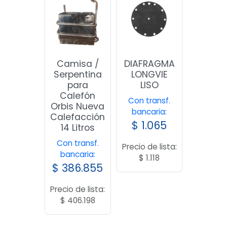
Camisa /
DIAFRAGMA
Serpentina
LONGVIE
para
LISO
Calefón
Con transf.
Orbis Nueva
bancaria:
Calefacción
$
1.065
14 Litros
Con transf.
Precio de lista:
bancaria:
$
1.118
$
386.855
Precio de lista:
$
406.198