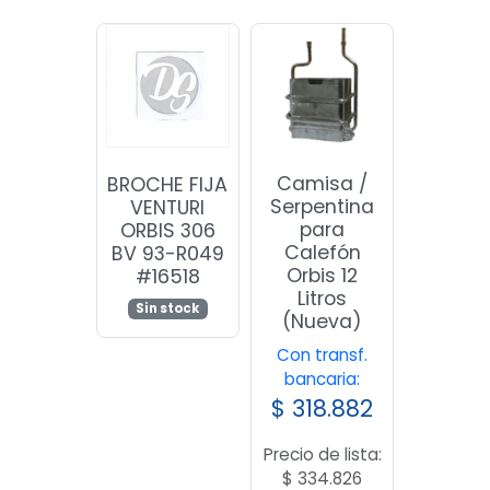
Camisa /
BROCHE FIJA
Serpentina
VENTURI
para
ORBIS 306
Calefón
BV 93-R049
Orbis 12
#16518
Litros
Sin stock
(Nueva)
Con transf.
bancaria:
$
318.882
Precio de lista:
$
334.826