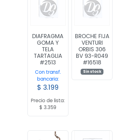
DIAFRAGMA
BROCHE FIJA
GOMA Y
VENTURI
TELA
ORBIS 306
TARTAGLIA
BV 93-R049
#2513
#16518
Con transf.
Sin stock
bancaria:
$
3.199
Precio de lista:
$
3.359