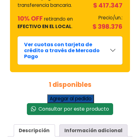
$
417.347
transferencia bancaria.
10% OFF
Precio/un.:
retirando en
$
398.376
EFECTIVO EN EL LOCAL
.
Ver cuotas con tarjeta de
crédito a través de Mercado
Pago
1 disponibles
Camisa
Agregar al pedido
/
Consultar por este producto
Serpentina
para
Calefón
Descripción
Información adicional
Orbis
EURO