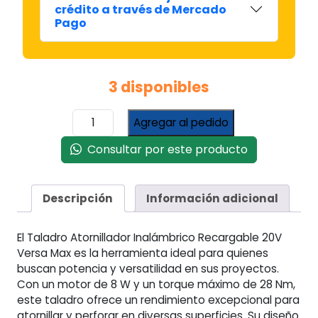
crédito a través de Mercado
Pago
3 disponibles
Taladro
Agregar al pedido
Atornillador
Inalambrico
Consultar por este producto
Recargable
20v
Versa
Descripción
Información adicional
Max
Naranja
El Taladro Atornillador Inalámbrico Recargable 20V
cantidad
Versa Max es la herramienta ideal para quienes
buscan potencia y versatilidad en sus proyectos.
Con un motor de 8 W y un torque máximo de 28 Nm,
este taladro ofrece un rendimiento excepcional para
atornillar y perforar en diversas superficies. Su diseño