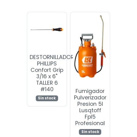
DESTORNILLADOR
PHILLIPS
Confort Grip
3/16 x 6"
TALLER 6
#140
Fumigador
Pulverizador
Sin stock
Presion 5l
Lusqtoff
Fpl5
Profesional
Sin stock