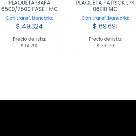
PLAQUETA GAFA
PLAQUETA PATRICK LPK
6500/7500 FASE 1 MC
06E10 MC
Con transf. bancaria:
Con transf. bancaria:
$
49.324
$
69.691
Precio de lista:
Precio de lista:
$
51.790
$
73.176