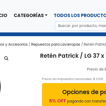
CIO
CATEGORÍAS
TODOS LOS PRODUCT
os y Accesorios
/
Repuestos para Lavarropas
/ Retén Patrick
Retén Patrick / LG 37 x 
Precio de l
Precio sin impuestos nacionales:
$
3.510
Opciones de p
5% OFF
pagando con transfer