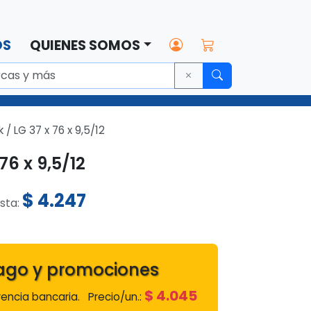
OS
QUIENES SOMOS
 / LG 37 x 76 x 9,5/12
76 x 9,5/12
$
4.247
ista:
ago y promociones
$
4.045
encia bancaria.
Precio/un.: