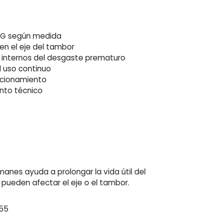
 LG según medida
 en el eje del tambor
internos del desgaste prematuro
l uso continuo
uncionamiento
ento técnico
emanes ayuda a prolongar la vida útil del
e pueden afectar el eje o el tambor.
55