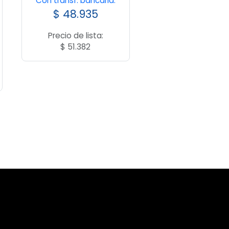
Con transf. bancaria:
$
48.935
Precio de lista:
$
51.382