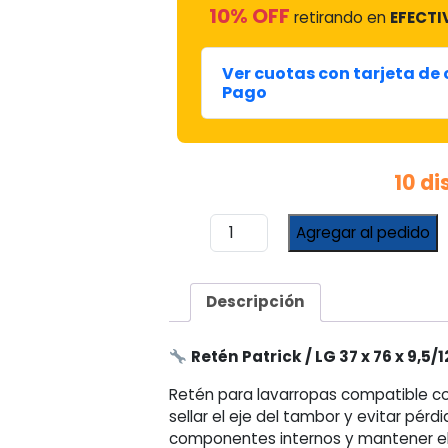
10% OFF
retirando en
EFECTI
Ver cuotas con tarjeta de
Pago
10 d
Retén
Agregar al pedido
Patrick
/
LG
Descripción
37
x
76
Retén Patrick / LG 37 x 76 x 9,5/1
x
Retén para lavarropas compatible co
9,5/12
sellar el eje del tambor y evitar pér
cantidad
componentes internos y mantener el