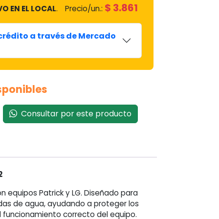
$
3.861
VO EN EL LOCAL
.
Precio/un.:
 crédito a través de Mercado
isponibles
Consultar por este producto
2
n equipos Patrick y LG. Diseñado para
didas de agua, ayudando a proteger los
 funcionamiento correcto del equipo.