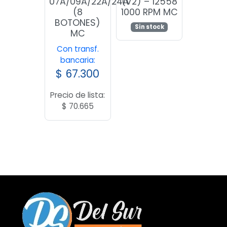
07A/09A/22A/24A
(V2) – 12558
(8
1000 RPM MC
BOTONES)
Sin stock
MC
Con transf.
bancaria:
$
67.300
Precio de lista:
$
70.665