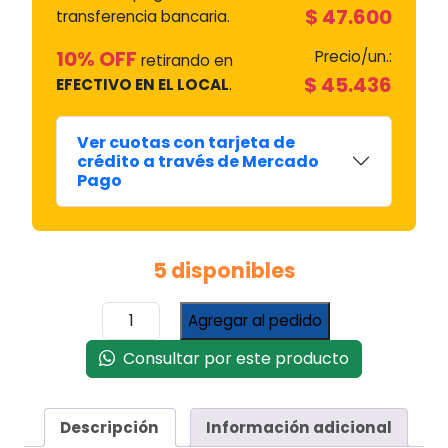
$
47.600
transferencia bancaria.
10% OFF
Precio/un.:
retirando en
$
45.436
EFECTIVO EN EL LOCAL
.
Ver cuotas con tarjeta de
crédito a través de Mercado
Pago
5 disponibles
PLAQUETA
Agregar al pedido
DREAN
CONCEPT
Consultar por este producto
9
LED
156
Descripción
Información adicional
CON