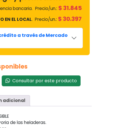
$
31.845
encia bancaria.
Precio/un.:
$
30.397
O EN EL LOCAL
.
Precio/un.:
 crédito a través de Mercado
isponibles
Consultar por este producto
n adicional
SIBLE
oria de las heladeras.