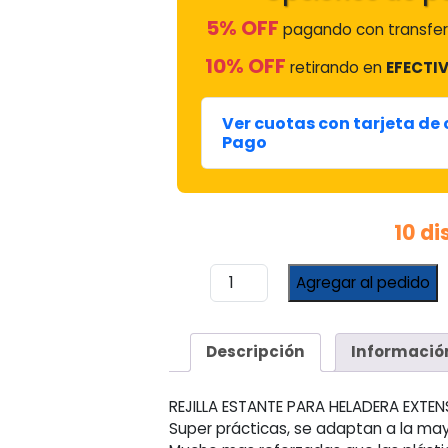
5% OFF
pagando con transfer
10% OFF
retirando en
EFECTIV
Ver cuotas con tarjeta de
Pago
10 d
Rejilla
Agregar al pedido
Estante
Heladera
56
Descripción
Informació
(extensible
A
60
REJILLA ESTANTE PARA HELADERA EXTEN
Ctms)
Super prácticas, se adaptan a la may