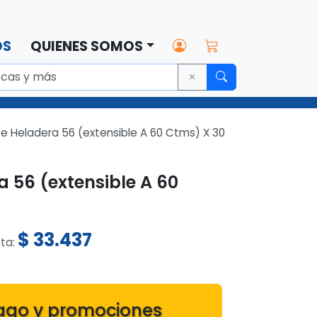
OS
QUIENES SOMOS
nte Heladera 56 (extensible A 60 Ctms) X 30
a 56 (extensible A 60
$
33.437
sta:
ago y promociones