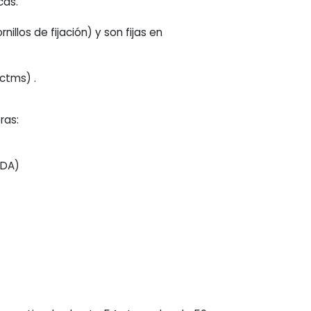
cas.
illos de fijación) y son fijas en
ctms) .
ras:
ADA)