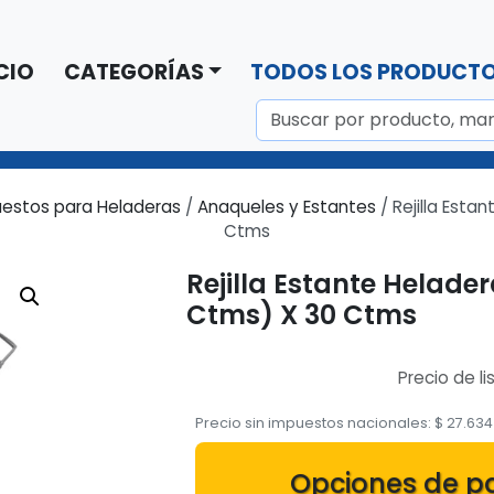
CIO
CATEGORÍAS
TODOS LOS PRODUCT
estos para Heladeras
/
Anaqueles y Estantes
/ Rejilla Esta
Ctms
Rejilla Estante Helader
Ctms) X 30 Ctms
Precio de li
Precio sin impuestos nacionales:
$
27.634
Opciones de p