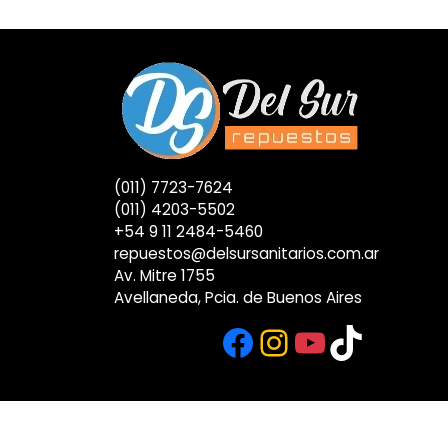
(011) 7723-7624
(011) 4203-5502
+54 9 11 2484-5460
repuestos@delsursanitarios.com.ar
Av. Mitre 1755
Avellaneda, Pcia. de Buenos Aires
Facebook
Instagram
YouTub
TikTok