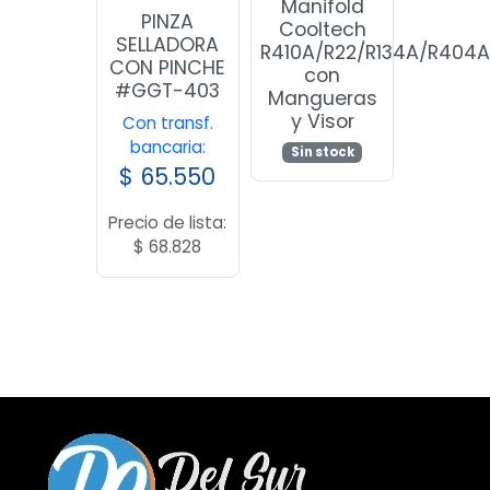
Manifold
PINZA
Cooltech
SELLADORA
R410A/R22/R134A/R404
CON PINCHE
con
#GGT-403
Mangueras
y Visor
Con transf.
bancaria:
Sin stock
$
65.550
Precio de lista:
$
68.828