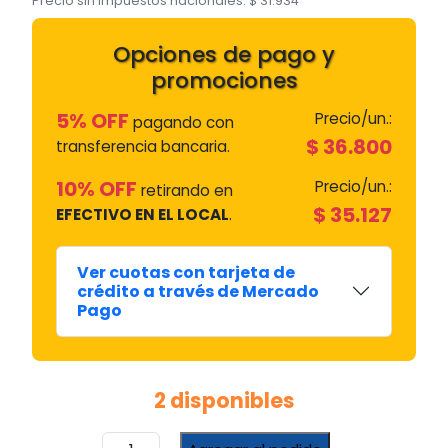
Precio sin impuestos nacionales:
$
31.934
Opciones de pago y
promociones
5% OFF
Precio/un.:
pagando con
$
36.800
transferencia bancaria.
10% OFF
Precio/un.:
retirando en
$
35.127
EFECTIVO EN EL LOCAL
.
Ver cuotas con tarjeta de
crédito a través de Mercado
Pago
2 disponibles
Probador