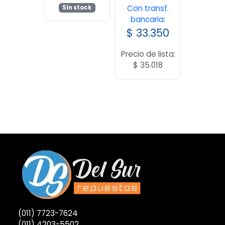
Con transf.
Sin stock
bancaria:
$
33.350
Precio de lista:
$
35.018
(011) 7723-7624
(011) 4203-5502