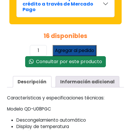
crédito a través de Mercado
Pago
16 disponibles
Plaqueta
Agregar al pedido
U08
P/Split
Consultar por este producto
#CRQD-
U08PGC
cantidad
Descripción
Información adicional
Características y especificaciones técnicas:
Modelo QD-U08PGC
Descongelamiento automático
Display de temperatura