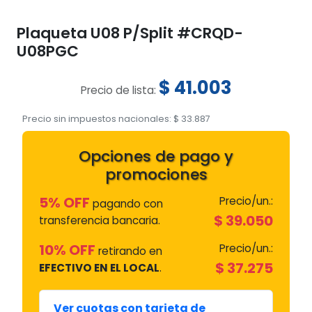
Plaqueta U08 P/Split #CRQD-
U08PGC
$
41.003
Precio de lista:
Precio sin impuestos nacionales:
$
33.887
Opciones de pago y
promociones
5% OFF
Precio/un.:
pagando con
$
39.050
transferencia bancaria.
10% OFF
Precio/un.:
retirando en
$
37.275
EFECTIVO EN EL LOCAL
.
Ver cuotas con tarjeta de