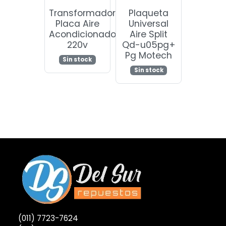
Transformador
Plaqueta
Placa Aire
Universal
Acondicionado
Aire Split
220v
Qd-u05pg+
Pg Motech
Sin stock
Sin stock
(011) 7723-7624