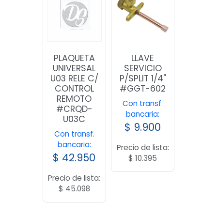
PLAQUETA
LLAVE
UNIVERSAL
SERVICIO
U03 RELE C/
P/SPLIT 1/4"
CONTROL
#GGT-602
REMOTO
Con transf.
#CRQD-
bancaria:
U03C
$
9.900
Con transf.
bancaria:
Precio de lista:
$
42.950
$
10.395
Precio de lista:
$
45.098