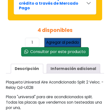
crédito a través de Mercado
Pago
4 disponibles
Plaqueta
Agregar al pedido
Universal
Aire
Consultar por este producto
Acond
Split
2
Descripción
Información adicional
Veloc
-
Plaqueta Universal Aire Acondicionado Split 2 Veloc. -
Relay
Relay Qd-U02B
Qd-
u02b
Placa "universal" para aire acondicionados split.
cantidad
Todas las placas que vendemos son testeadas una
por una,