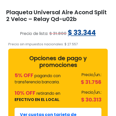
Plaqueta Universal Aire Acond Split
2 Veloc – Relay Qd-u02b
El
El
$
33.344
$
31.800
Precio de lista:
precio
preci
Precio sin impuestos nacionales:
$
27.557
original
actua
Opciones de pago y
era:
es:
promociones
$ 31.800.
$ 33.3
5% OFF
Precio/un.:
pagando con
$
31.756
transferencia bancaria.
10% OFF
Precio/un.:
retirando en
$
30.313
EFECTIVO EN EL LOCAL
.
Ver cuotas con tarjeta de