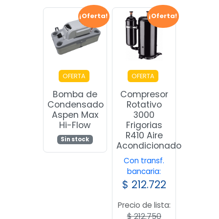
¡Oferta!
¡Oferta!
OFERTA
OFERTA
Bomba de
Compresor
Condensado
Rotativo
Aspen Max
3000
Hi-Flow
Frigorias
R410 Aire
Sin stock
Acondicionado
Con transf.
bancaria:
$
212.722
Precio de lista:
$
212.750