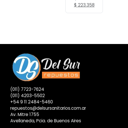
El
El
$
223.358
precio
precio
original
actual
era:
es:
$ 212.750.
$ 223.358.
(011) 7723-7624
(011) 4203-5502
+54 9 11 2484-5460
repuestos@delsursanitarios.com.ar
Av. Mitre 1755
Avellaneda, Pcia. de Buenos Aires