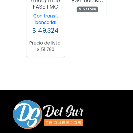
6500/7500
EWT 600 MC
FASE 1 MC
Sin stock
Con transf.
bancaria:
$
49.324
Precio de lista:
$
51.790