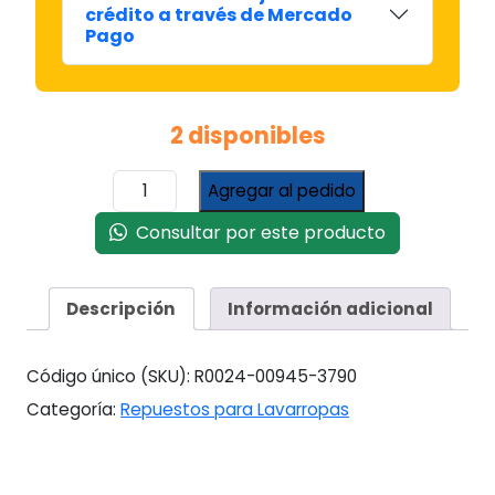
crédito a través de Mercado
Pago
2 disponibles
PLAQUETA
Agregar al pedido
DREAN
CONCEPT
Consultar por este producto
156
(9
LED
Descripción
Información adicional
BOTONES
ALTOS
CON
Código único (SKU):
R0024-00945-3790
PINES)
Categoría:
Repuestos para Lavarropas
MC
cantidad