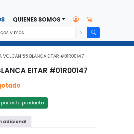
OS
QUIENES SOMOS
 VOLCAN 55 BLANCA EITAR #01R00147
LANCA EITAR #01R00147
gotado
por este producto
n adicional