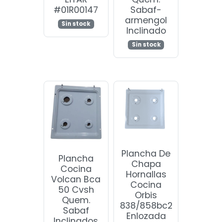
#01R00147
Sabaf-
armengol
Sin stock
Inclinado
Sin stock
Plancha De
Plancha
Chapa
Cocina
Hornallas
Volcan Bca
Cocina
50 Cvsh
Orbis
Quem.
838/858bc2
Sabaf
Enlozada
Inclinados