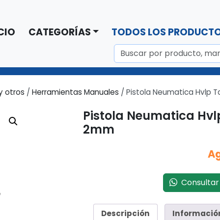
CIO
CATEGORÍAS
TODOS LOS PRODUCT
y otros
/
Herramientas Manuales
/ Pistola Neumatica Hvlp T
Pistola Neumatica Hvl
2mm
A
Consultar 
Descripción
Informació