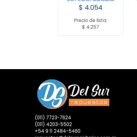
$
4.054
Precio de lista:
$
4.257
(011) 7723-7624
(011) 4203-5502
+54 9 11 2484-5460