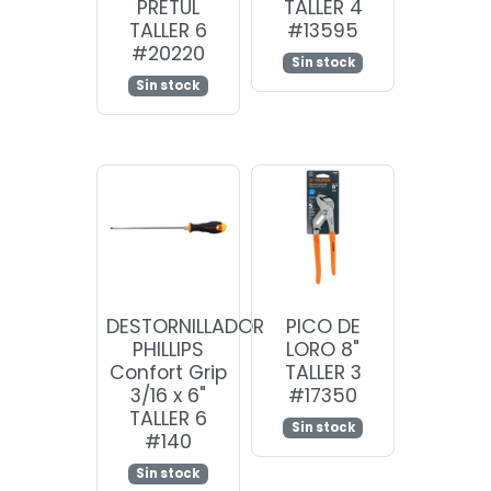
PRETUL
TALLER 4
TALLER 6
#13595
#20220
Sin stock
Sin stock
DESTORNILLADOR
PICO DE
PHILLIPS
LORO 8"
Confort Grip
TALLER 3
3/16 x 6"
#17350
TALLER 6
Sin stock
#140
Sin stock