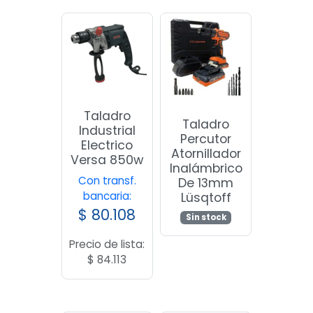
Taladro
Taladro
Industrial
Percutor
Electrico
Atornillador
Versa 850w
Inalámbrico
Con transf.
De 13mm
bancaria:
Lüsqtoff
$
80.108
Sin stock
Precio de lista:
$
84.113