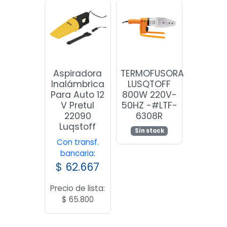
Aspiradora
TERMOFUSORA
Inalámbrica
LUSQTOFF
Para Auto 12
800W 220V-
V Pretul
50HZ -#LTF-
22090
6308R
Luqstoff
Sin stock
Con transf.
bancaria:
$
62.667
Precio de lista:
$
65.800