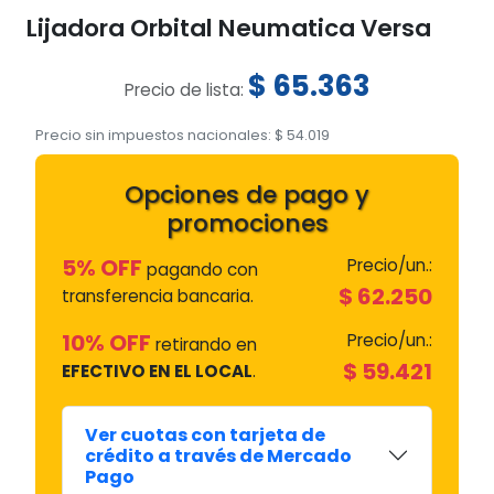
Lijadora Orbital Neumatica Versa
$
65.363
Precio de lista:
Precio sin impuestos nacionales:
$
54.019
Opciones de pago y
promociones
5% OFF
Precio/un.:
pagando con
$
62.250
transferencia bancaria.
10% OFF
Precio/un.:
retirando en
$
59.421
EFECTIVO EN EL LOCAL
.
Ver cuotas con tarjeta de
crédito a través de Mercado
Pago