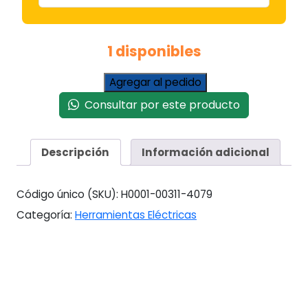
1 disponibles
Lijadora
Agregar al pedido
Orbital
Consultar por este producto
Neumatica
Versa
cantidad
Descripción
Información adicional
Código único (SKU):
H0001-00311-4079
Categoría:
Herramientas Eléctricas