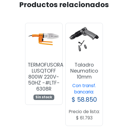
Productos relacionados
TERMOFUSORA
Taladro
LUSQTOFF
Neumatico
800W 220V-
10mm
50HZ -#LTF-
Con transf.
6308R
bancaria:
Sin stock
$
58.850
Precio de lista:
$
61.793