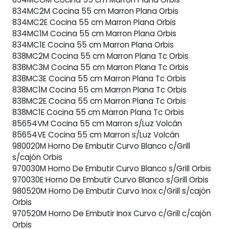
834MC2M Cocina 55 cm Marron Plana Orbis
834MC2E Cocina 55 cm Marron Plana Orbis
834MC1M Cocina 55 cm Marron Plana Orbis
834MC1E Cocina 55 cm Marron Plana Orbis
838MC2M Cocina 55 cm Marron Plana Tc Orbis
838MC3M Cocina 55 cm Marron Plana Tc Orbis
838MC3E Cocina 55 cm Marron Plana Tc Orbis
838MC1M Cocina 55 cm Marron Plana Tc Orbis
838MC2E Cocina 55 cm Marron Plana Tc Orbis
838MC1E Cocina 55 cm Marron Plana Tc Orbis
85654VM Cocina 55 cm Marron s/Luz Volcán
85654VE Cocina 55 cm Marron s/Luz Volcán
980020M Horno De Embutir Curvo Blanco c/Grill
s/cajón Orbis
970030M Horno De Embutir Curvo Blanco s/Grill Orbis
970030E Horno De Embutir Curvo Blanco s/Grill Orbis
980520M Horno De Embutir Curvo Inox c/Grill s/cajón
Orbis
970520M Horno De Embutir Inox Curvo c/Grill c/cajón
Orbis