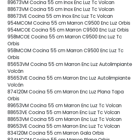
89673VM Cocina 55 cm Inox Enc Luz Tc Volcan
88673VM Cocina 55 cm Inox Enc Luz Tc Volcan
88673VE Cocina 55 cm Inox Enc Luz Tc Volcan
954MCOM Cocina 55 cm Marron C9500 Enc Luz Orbis
954MCOE Cocina 55 cm Marron C9500 Enc Luz Orbis
958MCOE Cocina 55 cm Marron C9500 Enc Luz Tc
Orbis
958MCOM Cocina 55 cm Marron C9500 Enc Luz Tc
Orbis
85653VM Cocina 55 cm Marron Enc Luz Autolimpiante
Volcán
85653VE Cocina 55 cm Marron Enc Luz Autolimpiante
Volcán
874120M Cocina 55 cm Marron Enc Luz Plana Tapa
Orbis
89653VM Cocina 55 cm Marron Enc Luz Tc Volcan
88653VE Cocina 55 cm Marron Enc Luz Tc Volcan
88653VM Cocina 55 cm Marron Enc Luz Tc Volcan
89653VE Cocina 55 cm Marron Enc Luz Tc Volcan
834120M Cocina 55 cm Marron Gala Orbis
834MCOM Cocina 55 cm Marron Plana Orbis