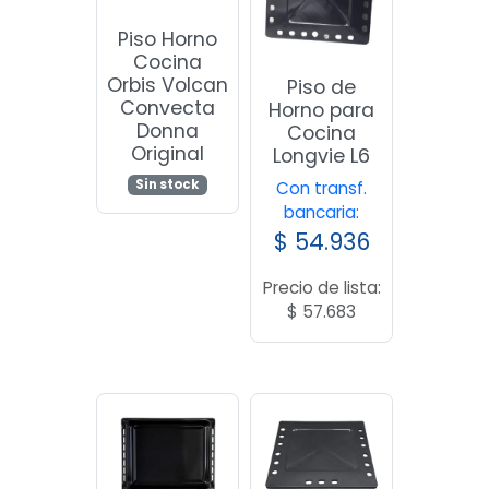
Piso Horno
Cocina
Orbis Volcan
Piso de
Convecta
Horno para
Donna
Cocina
Original
Longvie L6
Sin stock
Con transf.
bancaria:
$
54.936
Precio de lista:
$
57.683