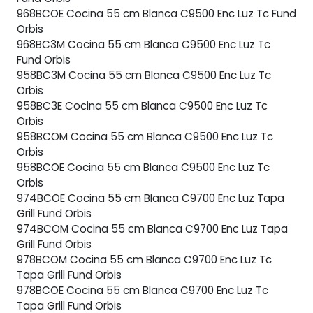
968BCOE Cocina 55 cm Blanca C9500 Enc Luz Tc Fund
Orbis
968BC3M Cocina 55 cm Blanca C9500 Enc Luz Tc
Fund Orbis
958BC3M Cocina 55 cm Blanca C9500 Enc Luz Tc
Orbis
958BC3E Cocina 55 cm Blanca C9500 Enc Luz Tc
Orbis
958BCOM Cocina 55 cm Blanca C9500 Enc Luz Tc
Orbis
958BCOE Cocina 55 cm Blanca C9500 Enc Luz Tc
Orbis
974BCOE Cocina 55 cm Blanca C9700 Enc Luz Tapa
Grill Fund Orbis
974BCOM Cocina 55 cm Blanca C9700 Enc Luz Tapa
Grill Fund Orbis
978BCOM Cocina 55 cm Blanca C9700 Enc Luz Tc
Tapa Grill Fund Orbis
978BCOE Cocina 55 cm Blanca C9700 Enc Luz Tc
Tapa Grill Fund Orbis