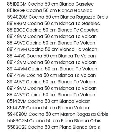
851BBGM Cocina 50 cm Blanca Gaselec
851BBGE Cocina 50 cm Blanca Gaselec
594020M Cocina 50 cm Blanca Ragazza Orbis
881BBGM Cocina 50 cm Blanca Tc Gaselec
881BBGE Cocina 50 cm Blanca Tc Gaselec
88149VM Cocina 50 cm Blanca Tc Volcan
88149VE Cocina 50 cm Blanca Tc Volcan
88144VM Cocina 50 cm Blanca Tc Volcan
88144VE Cocina 50 cm Blanca Tc Volcan
88142VM Cocina 50 cm Blanca Tc Volcan
89144VM Cocina 50 cm Blanca Tc Volcan
89144VE Cocina 50 cm Blanca Tc Volcan
89149VE Cocina 50 cm Blanca Tc Volcan
89149VM Cocina 50 cm Blanca Tc Volcan
88142VE Cocina 50 cm Blanca Tc Volcan
85142VM Cocina 50 cm Blanca Volcan
85142VE Cocina 50 cm Blanca Volcan
594090M Cocina 50 cm Marron Ragazza Orbis
558BC2M Cocina 50 cm Plana Blanca Orbis
558BC2E Cocina 50 cm Plana Blanca Orbis