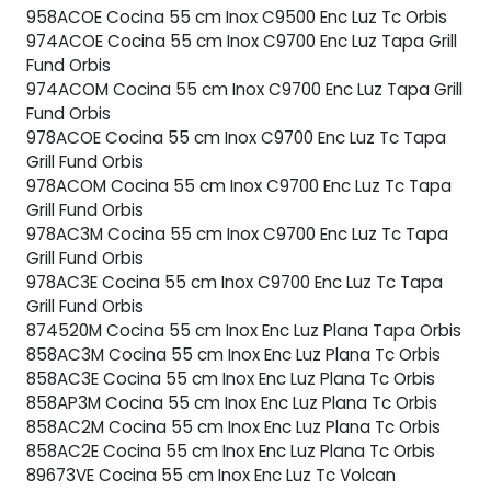
958ACOE Cocina 55 cm Inox C9500 Enc Luz Tc Orbis
974ACOE Cocina 55 cm Inox C9700 Enc Luz Tapa Grill
Fund Orbis
974ACOM Cocina 55 cm Inox C9700 Enc Luz Tapa Grill
Fund Orbis
978ACOE Cocina 55 cm Inox C9700 Enc Luz Tc Tapa
Grill Fund Orbis
978ACOM Cocina 55 cm Inox C9700 Enc Luz Tc Tapa
Grill Fund Orbis
978AC3M Cocina 55 cm Inox C9700 Enc Luz Tc Tapa
Grill Fund Orbis
978AC3E Cocina 55 cm Inox C9700 Enc Luz Tc Tapa
Grill Fund Orbis
874520M Cocina 55 cm Inox Enc Luz Plana Tapa Orbis
858AC3M Cocina 55 cm Inox Enc Luz Plana Tc Orbis
858AC3E Cocina 55 cm Inox Enc Luz Plana Tc Orbis
858AP3M Cocina 55 cm Inox Enc Luz Plana Tc Orbis
858AC2M Cocina 55 cm Inox Enc Luz Plana Tc Orbis
858AC2E Cocina 55 cm Inox Enc Luz Plana Tc Orbis
89673VE Cocina 55 cm Inox Enc Luz Tc Volcan