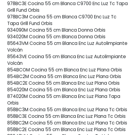
978BC3E Cocina 55 cm Blanca C9700 Enc Luz Tc Tapa
Grill Fund Orbis
978BC3M Cocina 55 cm Blanca C9700 Enc Luz Tc
Tapa Grill Fund Orbis
934090M Cocina 55 cm Blanca Donna Orbis
934020M Cocina 55 cm Blanca Donna Orbis
85643VM Cocina 55 cm Blanca Enc Luz Autolimpiante
Volcán
85643VE Cocina 55 cm Blanca Enc Luz Autolimpiante
Volcán
854BCOM Cocina 55 cm Blanca Enc Luz Plana Orbis
854BC2M Cocina 55 cm Blanca Enc Luz Plana Orbis
854BC2E Cocina 55 cm Blanca Enc Luz Plana Orbis
854020M Cocina 55 cm Blanca Enc Luz Plana Orbis
874020M Cocina 55 cm Blanca Enc Luz Plana Tapa
Orbis
858BC3M Cocina 55 cm Blanca Enc Luz Plana Tc Orbis
858BC3E Cocina 55 cm Blanca Enc Luz Plana Tc Orbis
858BC2M Cocina 55 cm Blanca Enc Luz Plana Tc Orbis
858BC2E Cocina 55 cm Blanca Enc Luz Plana Tc Orbis