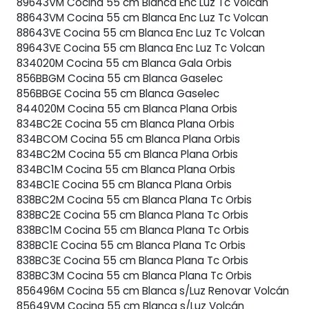
89643VM Cocina 55 cm Blanca Enc Luz Tc Volcan
88643VM Cocina 55 cm Blanca Enc Luz Tc Volcan
88643VE Cocina 55 cm Blanca Enc Luz Tc Volcan
89643VE Cocina 55 cm Blanca Enc Luz Tc Volcan
834020M Cocina 55 cm Blanca Gala Orbis
856BBGM Cocina 55 cm Blanca Gaselec
856BBGE Cocina 55 cm Blanca Gaselec
844020M Cocina 55 cm Blanca Plana Orbis
834BC2E Cocina 55 cm Blanca Plana Orbis
834BCOM Cocina 55 cm Blanca Plana Orbis
834BC2M Cocina 55 cm Blanca Plana Orbis
834BC1M Cocina 55 cm Blanca Plana Orbis
834BC1E Cocina 55 cm Blanca Plana Orbis
838BC2M Cocina 55 cm Blanca Plana Tc Orbis
838BC2E Cocina 55 cm Blanca Plana Tc Orbis
838BC1M Cocina 55 cm Blanca Plana Tc Orbis
838BC1E Cocina 55 cm Blanca Plana Tc Orbis
838BC3E Cocina 55 cm Blanca Plana Tc Orbis
838BC3M Cocina 55 cm Blanca Plana Tc Orbis
856496M Cocina 55 cm Blanca s/Luz Renovar Volcán
85649VM Cocina 55 cm Blanca s/Luz Volcán