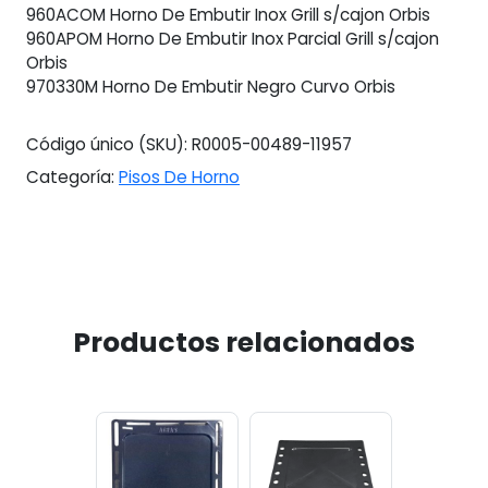
960ACOM Horno De Embutir Inox Grill s/cajon Orbis
960APOM Horno De Embutir Inox Parcial Grill s/cajon
Orbis
970330M Horno De Embutir Negro Curvo Orbis
Código único (SKU):
R0005-00489-11957
Categoría:
Pisos De Horno
Productos relacionados