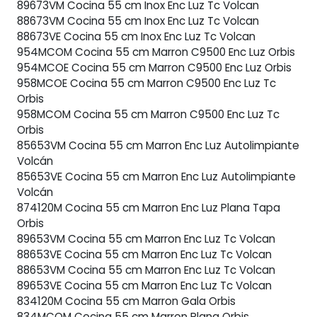
89673VM Cocina 55 cm Inox Enc Luz Tc Volcan
88673VM Cocina 55 cm Inox Enc Luz Tc Volcan
88673VE Cocina 55 cm Inox Enc Luz Tc Volcan
954MCOM Cocina 55 cm Marron C9500 Enc Luz Orbis
954MCOE Cocina 55 cm Marron C9500 Enc Luz Orbis
958MCOE Cocina 55 cm Marron C9500 Enc Luz Tc
Orbis
958MCOM Cocina 55 cm Marron C9500 Enc Luz Tc
Orbis
85653VM Cocina 55 cm Marron Enc Luz Autolimpiante
Volcán
85653VE Cocina 55 cm Marron Enc Luz Autolimpiante
Volcán
874120M Cocina 55 cm Marron Enc Luz Plana Tapa
Orbis
89653VM Cocina 55 cm Marron Enc Luz Tc Volcan
88653VE Cocina 55 cm Marron Enc Luz Tc Volcan
88653VM Cocina 55 cm Marron Enc Luz Tc Volcan
89653VE Cocina 55 cm Marron Enc Luz Tc Volcan
834120M Cocina 55 cm Marron Gala Orbis
834MCOM Cocina 55 cm Marron Plana Orbis