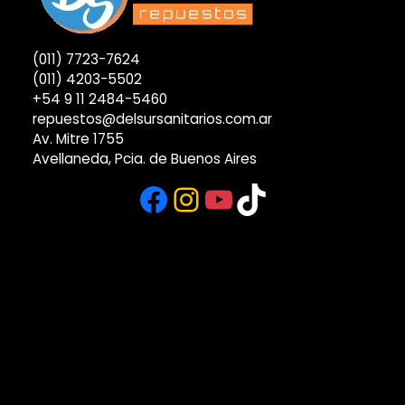
(011) 7723-7624
(011) 4203-5502
+54 9 11 2484-5460
repuestos@delsursanitarios.com.ar
Av. Mitre 1755
Avellaneda, Pcia. de Buenos Aires
Facebook
Instagram
YouTube
TikTok