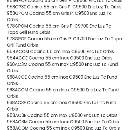
958GPOE Cocina 55 cm Gris P. C9500 Enc Luz Tc Orbis
958GP3E Cocina 55 cm Gris P. C9500 Enc Luz Tc Orbis
958GPOM Cocina 55 cm Gris P. C9500 Enc Luz Tc
Orbis
978GPOM Cocina 55 cm Gris P. C9700 Enc Luz Tc
Tapa Grill Fund Orbis
978GPOE Cocina 55 cm Gris P. C9700 Enc Luz Tc Tapa
Grill Fund Orbis
954ACOM Cocina 55 cm Inox C9500 Enc Luz Orbis
954ACOE Cocina 55 cm Inox C9500 Enc Luz Orbis
968AC3M Cocina 55 cm Inox C9500 Enc Luz Tc Fund
Orbis
968ACOE Cocina 55 cm Inox C9500 Enc Luz Tc Fund
Orbis
968ACOM Cocina 55 cm Inox C9500 Enc Luz Tc Fund
Orbis
968AC3E Cocina 55 cm Inox C9500 Enc Luz Tc Fund
Orbis
958AC3E Cocina 55 cm Inox C9500 Enc Luz Tc Orbis
958AC3M Cocina 55 cm Inox C9500 Enc Luz Tc Orbis
958ACOM Cocina 55 cm Inox C9500 Enc Luz Tc Orbis