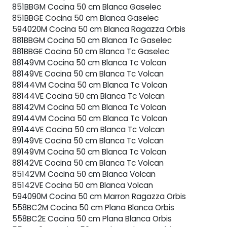
851BBGM Cocina 50 cm Blanca Gaselec
851BBGE Cocina 50 cm Blanca Gaselec
594020M Cocina 50 cm Blanca Ragazza Orbis
881BBGM Cocina 50 cm Blanca Tc Gaselec
881BBGE Cocina 50 cm Blanca Tc Gaselec
88149VM Cocina 50 cm Blanca Tc Volcan
88149VE Cocina 50 cm Blanca Tc Volcan
88144VM Cocina 50 cm Blanca Tc Volcan
88144VE Cocina 50 cm Blanca Tc Volcan
88142VM Cocina 50 cm Blanca Tc Volcan
89144VM Cocina 50 cm Blanca Tc Volcan
89144VE Cocina 50 cm Blanca Tc Volcan
89149VE Cocina 50 cm Blanca Tc Volcan
89149VM Cocina 50 cm Blanca Tc Volcan
88142VE Cocina 50 cm Blanca Tc Volcan
85142VM Cocina 50 cm Blanca Volcan
85142VE Cocina 50 cm Blanca Volcan
594090M Cocina 50 cm Marron Ragazza Orbis
558BC2M Cocina 50 cm Plana Blanca Orbis
558BC2E Cocina 50 cm Plana Blanca Orbis