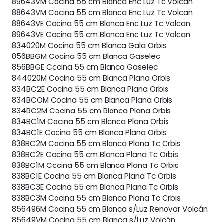
89643VM Cocina 55 cm Blanca Enc Luz Tc Volcan
88643VM Cocina 55 cm Blanca Enc Luz Tc Volcan
88643VE Cocina 55 cm Blanca Enc Luz Tc Volcan
89643VE Cocina 55 cm Blanca Enc Luz Tc Volcan
834020M Cocina 55 cm Blanca Gala Orbis
856BBGM Cocina 55 cm Blanca Gaselec
856BBGE Cocina 55 cm Blanca Gaselec
844020M Cocina 55 cm Blanca Plana Orbis
834BC2E Cocina 55 cm Blanca Plana Orbis
834BCOM Cocina 55 cm Blanca Plana Orbis
834BC2M Cocina 55 cm Blanca Plana Orbis
834BC1M Cocina 55 cm Blanca Plana Orbis
834BC1E Cocina 55 cm Blanca Plana Orbis
838BC2M Cocina 55 cm Blanca Plana Tc Orbis
838BC2E Cocina 55 cm Blanca Plana Tc Orbis
838BC1M Cocina 55 cm Blanca Plana Tc Orbis
838BC1E Cocina 55 cm Blanca Plana Tc Orbis
838BC3E Cocina 55 cm Blanca Plana Tc Orbis
838BC3M Cocina 55 cm Blanca Plana Tc Orbis
856496M Cocina 55 cm Blanca s/Luz Renovar Volcán
85649VM Cocina 55 cm Blanca s/Luz Volcán