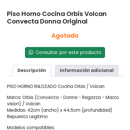
Piso Horno Cocina Orbis Volcan
Convecta Donna Original
Agotado
Consultar por este producto
Descripción
Información adicional
PISO HORNO ENLOZADO Cocina Orbis / Volcan
Marca: Orbis (Convecta - Donna - Ragazza - Macro
vision) / Volcan
Medidas: 42cm (ancho) x 44,5cm (profundidad)
Repuesto Legitimo
Modelos compatibles: