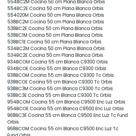
554BC2M Cocina 50 cm Plana Blanca Orbis
554BC2E Cocina 50 cm Plana Blanca Orbis
554020M Cocina 50 cm Plana Blanca Orbis
538BC2M Cocina 50 cm Plana Blanca Orbis
538BC2E Cocina 50 cm Plana Blanca Orbis
538BC1M Cocina 50 cm Plana Blanca Orbis
538BC1E Cocina 50 cm Plana Blanca Orbis
534BC2M Cocina 50 cm Plana Blanca Orbis
534BC2E Cocina 50 cm Plana Blanca Orbis
934BCOM Cocina 55 cm Blanca C9300 Orbis
934BCOE Cocina 55 cm Blanca C9300 Orbis
938BCOM Cocina 55 cm Blanca C9300 Tc Orbis
938BCOE Cocina 55 cm Blanca C9300 Tc Orbis
938BC3M Cocina 55 cm Blanca C9300 Tc Orbis
938BC3E Cocina 55 cm Blanca C9300 Tc Orbis
954BCOM Cocina 55 cm Blanca C9500 Enc Luz Orbis
954BCOE Cocina 55 cm Blanca C9500 Enc Luz Orbis
968BC3E Cocina 55 cm Blanca C9500 Enc Luz Tc Fund
Orbis
968BCOM Cocina 55 cm Blanca C9500 Enc Luz Tc
Fund Orbis