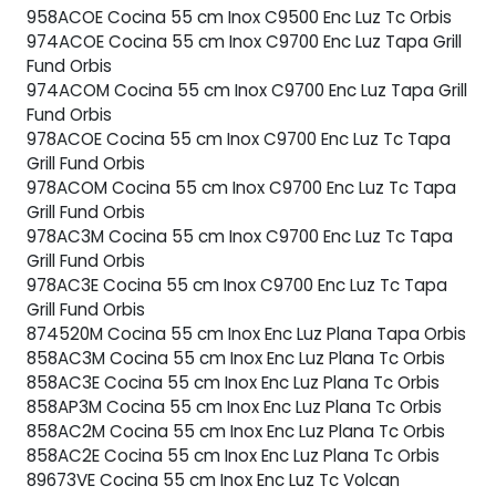
958ACOE Cocina 55 cm Inox C9500 Enc Luz Tc Orbis
974ACOE Cocina 55 cm Inox C9700 Enc Luz Tapa Grill
Fund Orbis
974ACOM Cocina 55 cm Inox C9700 Enc Luz Tapa Grill
Fund Orbis
978ACOE Cocina 55 cm Inox C9700 Enc Luz Tc Tapa
Grill Fund Orbis
978ACOM Cocina 55 cm Inox C9700 Enc Luz Tc Tapa
Grill Fund Orbis
978AC3M Cocina 55 cm Inox C9700 Enc Luz Tc Tapa
Grill Fund Orbis
978AC3E Cocina 55 cm Inox C9700 Enc Luz Tc Tapa
Grill Fund Orbis
874520M Cocina 55 cm Inox Enc Luz Plana Tapa Orbis
858AC3M Cocina 55 cm Inox Enc Luz Plana Tc Orbis
858AC3E Cocina 55 cm Inox Enc Luz Plana Tc Orbis
858AP3M Cocina 55 cm Inox Enc Luz Plana Tc Orbis
858AC2M Cocina 55 cm Inox Enc Luz Plana Tc Orbis
858AC2E Cocina 55 cm Inox Enc Luz Plana Tc Orbis
89673VE Cocina 55 cm Inox Enc Luz Tc Volcan