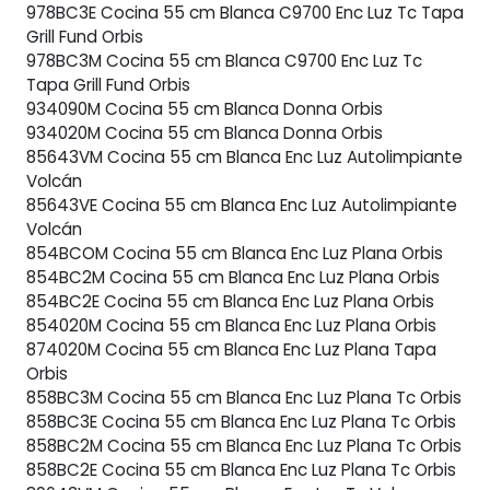
978BC3E Cocina 55 cm Blanca C9700 Enc Luz Tc Tapa
Grill Fund Orbis
978BC3M Cocina 55 cm Blanca C9700 Enc Luz Tc
Tapa Grill Fund Orbis
934090M Cocina 55 cm Blanca Donna Orbis
934020M Cocina 55 cm Blanca Donna Orbis
85643VM Cocina 55 cm Blanca Enc Luz Autolimpiante
Volcán
85643VE Cocina 55 cm Blanca Enc Luz Autolimpiante
Volcán
854BCOM Cocina 55 cm Blanca Enc Luz Plana Orbis
854BC2M Cocina 55 cm Blanca Enc Luz Plana Orbis
854BC2E Cocina 55 cm Blanca Enc Luz Plana Orbis
854020M Cocina 55 cm Blanca Enc Luz Plana Orbis
874020M Cocina 55 cm Blanca Enc Luz Plana Tapa
Orbis
858BC3M Cocina 55 cm Blanca Enc Luz Plana Tc Orbis
858BC3E Cocina 55 cm Blanca Enc Luz Plana Tc Orbis
858BC2M Cocina 55 cm Blanca Enc Luz Plana Tc Orbis
858BC2E Cocina 55 cm Blanca Enc Luz Plana Tc Orbis