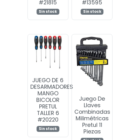
#21815
#13595
Sin stock
Sin stock
JUEGO DE 6
DESARMADORES
MANGO
Juego De
BICOLOR
Llaves
PRETUL
Combinadas
TALLER 6
Milimétricas
#20220
Pretul 11
Sin stock
Piezas