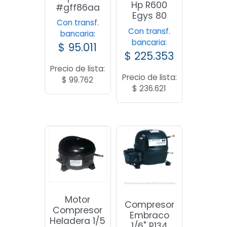
Hp R600
#gff86aa
Egys 80
Con transf.
Con transf.
bancaria:
bancaria:
$
95.011
$
225.353
Precio de lista:
Precio de lista:
$
99.762
$
236.621
Motor
Compresor
Compresor
Embraco
Heladera 1/5
1/6" R134