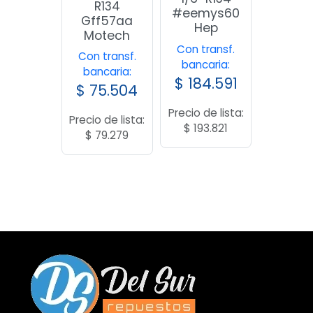
R134
#eemys60
Gff57aa
Hep
Motech
Con transf.
Con transf.
bancaria:
bancaria:
$
184.591
$
75.504
Precio de lista:
Precio de lista:
$
193.821
$
79.279