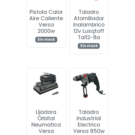
Pistola Calor
Taladro
Aire Caliente
Atornillador
Versa
Inalambrico
2000w
12v Lusqtoff
Tal12-8a
Sin stock
Sin stock
Lijadora
Taladro
Orbital
Industrial
Neumatica
Electrico
Versa
Versa 850w