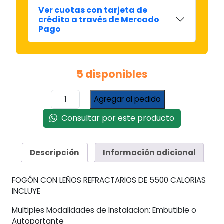
Ver cuotas con tarjeta de
crédito a través de Mercado
Pago
5 disponibles
Leños
Agregar al pedido
Refractarios
Fogón
Consultar por este producto
Taseme
Andino
Kompakt
Descripción
Información adicional
5500
Cal
FOGÓN CON LEÑOS REFRACTARIOS DE 5500 CALORIAS
Gas
INCLUYE
Natural
cantidad
Multiples Modalidades de Instalacion: Embutible o
Autoportante