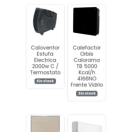
Caloventor
Calefactor
Estufa
Orbis
Electrica
Calorama
2000w C /
TB 5000
Termostato
Kcal/h
4166NO
Sin stock
Frente Vidrio
Sin stock