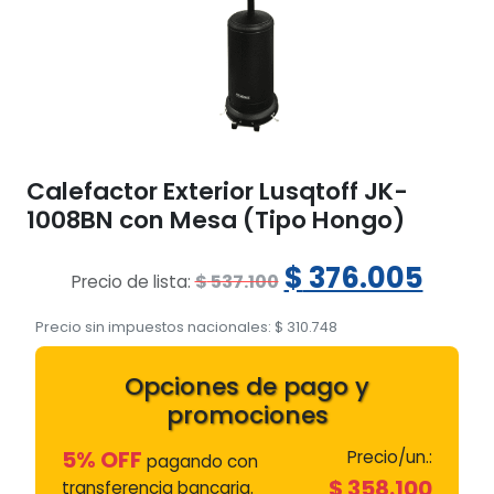
Calefactor Exterior Lusqtoff JK-
1008BN con Mesa (Tipo Hongo)
El
El
$
376.005
$
537.100
Precio de lista:
precio
prec
Precio sin impuestos nacionales:
$
310.748
original
actu
Opciones de pago y
era:
es:
promociones
$ 537.100.
$ 37
5% OFF
Precio/un.:
pagando con
$
358.100
transferencia bancaria.