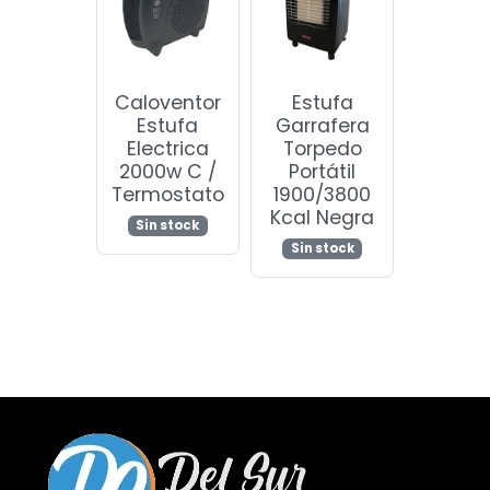
Caloventor
Estufa
Estufa
Garrafera
Electrica
Torpedo
2000w C /
Portátil
Termostato
1900/3800
Kcal Negra
Sin stock
Sin stock