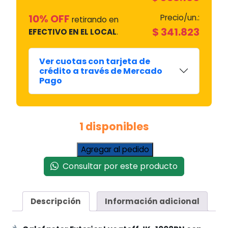
10% OFF
Precio/un.:
retirando en
$
341.823
EFECTIVO EN EL LOCAL
.
Ver cuotas con tarjeta de
crédito a través de Mercado
Pago
1 disponibles
Calefactor
Agregar al pedido
Exterior
Consultar por este producto
Lusqtoff
JK-
1008BN
Descripción
Información adicional
con
Mesa
(Tipo