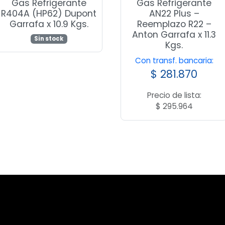
Gas Refrigerante
Gas Refrigerante
R404A (HP62) Dupont
AN22 Plus –
Garrafa x 10.9 Kgs.
Reemplazo R22 –
Anton Garrafa x 11.3
Sin stock
Kgs.
Con transf. bancaria:
$
281.870
Precio de lista:
$
295.964