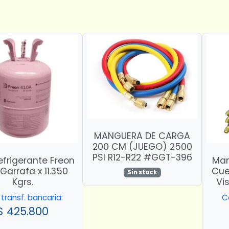
MANGUERA DE CARGA
200 CM (JUEGO) 2500
PSI R12-R22 #GGT-396
frigerante Freon
Man
Garrafa x 11.350
Cue
Sin stock
Kgrs.
Vi
transf. bancaria:
C
$
425.800