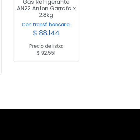
Gas Refrigerante
AN22 Anton Garrafa x
2.8kg
Con transf. bancaria:
$
88.144
Precio de lista:
$
92.551