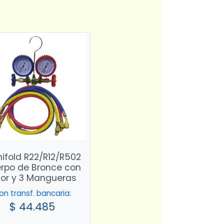
ifold R22/R12/R502
rpo de Bronce con
sor y 3 Mangueras
on transf. bancaria:
$
44.485