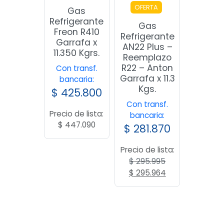
OFERTA
Gas
Refrigerante
Gas
Freon R410
Refrigerante
Garrafa x
AN22 Plus –
11.350 Kgrs.
Reemplazo
R22 – Anton
Con transf.
Garrafa x 11.3
bancaria:
Kgs.
$
425.800
Con transf.
Precio de lista:
bancaria:
$
447.090
$
281.870
Precio de lista:
$
295.995
El
El
$
295.964
precio
precio
original
actual
era:
es:
$ 295.995.
$ 295.964.