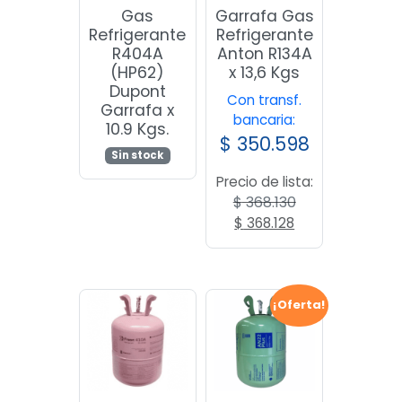
Gas
Garrafa Gas
Refrigerante
Refrigerante
R404A
Anton R134A
(HP62)
x 13,6 Kgs
Dupont
Con transf.
Garrafa x
bancaria:
10.9 Kgs.
$
350.598
Sin stock
Precio de lista:
$
368.130
El
El
$
368.128
precio
precio
original
actual
era:
es:
$ 368.130.
$ 368.128.
¡Oferta!