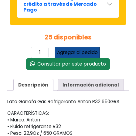
crédito a través de Mercado
Pago
25 disponibles
Lata
Agregar al pedido
Gas
Refrigerante
Consultar por este producto
Anton
R32
X
Descripción
Información adicional
650grs
Aire
Lata Garrafa Gas Refrigerante Anton R32 650GRS
Acondicionado
cantidad
CARACTERÍSTICAS:
• Marca: Anton
• Fluido refrigerante R32
• Peso: 22,9Oz / 650 GRAMOS