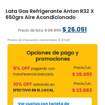
Lata Gas Refrigerante Anton R32 X
650grs Aire Acondicionado
El
El
$
26.051
$
26.093
Precio de lista:
precio
preci
Precio sin impuestos nacionales:
$
21.530
original
actua
Opciones de pago y
era:
es:
promociones
$ 26.093.
$ 26.0
5% OFF
Precio/un.:
pagando con
$
26.093
transferencia bancaria.
10% OFF
Precio/un.:
retirando en
$
23.683
EFECTIVO EN EL LOCAL
.
Ver cuotas con tarjeta de