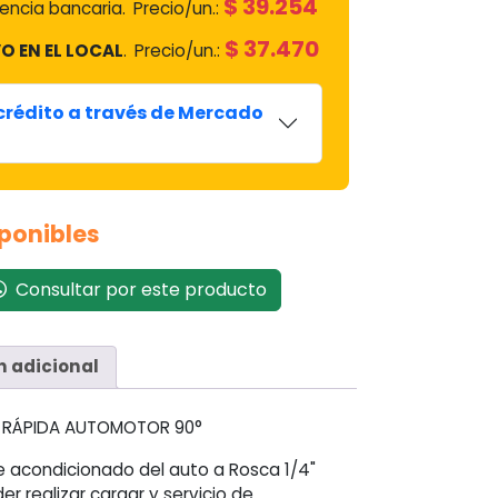
$
39.254
ncia bancaria.
Precio/un.:
$
37.470
O EN EL LOCAL
.
Precio/un.:
 crédito a través de Mercado
sponibles
Consultar por este producto
n adicional
N RÁPIDA AUTOMOTOR 90°
re acondicionado del auto a Rosca 1/4"
r realizar cargar y servicio de