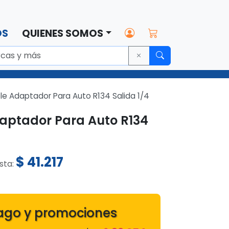
OS
QUIENES SOMOS
ple Adaptador Para Auto R134 Salida 1/4
daptador Para Auto R134
$
41.217
ista:
4
ago y promociones