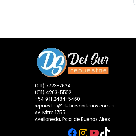
(011) 7723-7624
(011) 4203-5502
+54 9 11 2484-5460
repuestos@delsursanitarios.com.ar
Av. Mitre 1755
Avellaneda, Pcia. de Buenos Aires
Facebook
Instagram
YouTub
TikTok