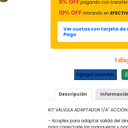
5% OFF
pagando con transfere
10% OFF
retirando en
EFECTIV
Ver cuotas con tarjeta de
Pago
1 di
Kit
Agregar al pedido
Válvulas
Acople
Adaptador
Descripción
Informació
Para
Auto
R134
KIT VÁLVULA ADAPTADOR 1/4" ACCIÓ
Salida
- Acoples para adaptar salida del ai
1/4
para conectarle las mangueras y pode