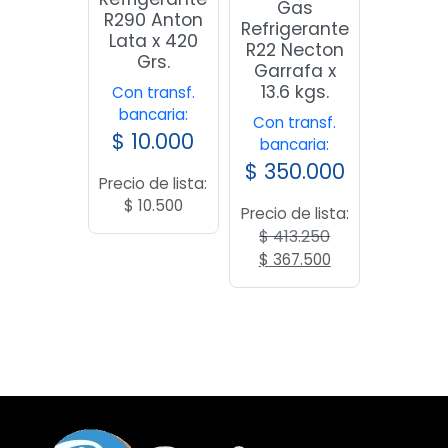
Gas
R290 Anton
Refrigerante
Lata x 420
R22 Necton
Grs.
Garrafa x
13.6 kgs.
Con transf.
bancaria:
Con transf.
$
10.000
bancaria:
$
350.000
Precio de lista:
$
10.500
Precio de lista:
$
413.250
El
El
$
367.500
precio
precio
original
actual
era:
es:
$ 413.250.
$ 367.500.