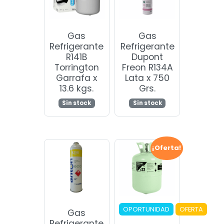
Gas
Gas
Refrigerante
Refrigerante
R141B
Dupont
Torrington
Freon R134A
Garrafa x
Lata x 750
13.6 kgs.
Grs.
Sin stock
Sin stock
¡Oferta!
OPORTUNIDAD
OFERTA
Gas
Refrigerante