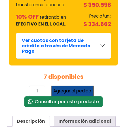
$
350.598
transferencia bancaria.
10% OFF
Precio/un.:
retirando en
$
334.662
EFECTIVO EN EL LOCAL
.
Ver cuotas con tarjeta de
crédito a través de Mercado
Pago
7 disponibles
Garrafa
Agregar al pedido
Gas
Refrigerante
Consultar por este producto
Anton
R134A
x
Descripción
Información adicional
13,6