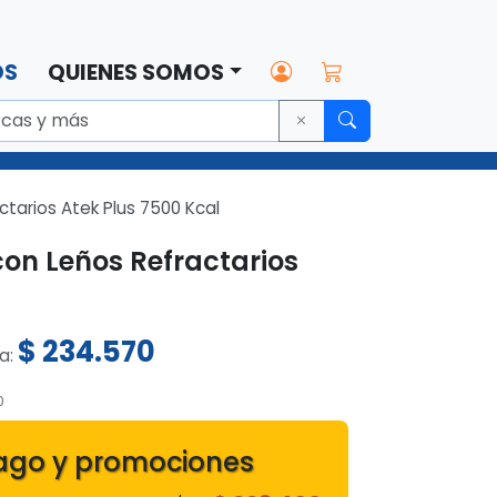
OS
QUIENES SOMOS
tarios Atek Plus 7500 Kcal
on Leños Refractarios
$
234.570
ta:
0
ago y promociones