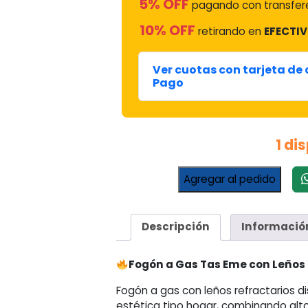
5% OFF
pagando con transfere
10% OFF
retirando en
EFECTIV
Ver cuotas con tarjeta de
Pago
1 di
Fogón
Agregar al pedido
a
Gas
Tas
Descripción
Informació
Eme
con
Leños
Fogón a Gas Tas Eme con Leños 
Refractarios
Fogón a gas con leños refractarios 
Atek
estética tipo hogar, combinando alt