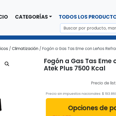
CIO
CATEGORÍAS
TODOS LOS PRODUCT
icos
/
Climatización
/ Fogón a Gas Tas Eme con Leños Refrac
Fogón a Gas Tas Eme c
Atek Plus 7500 Kcal
Precio de lis
Precio sin impuestos nacionales:
$
193.86
Opciones de p