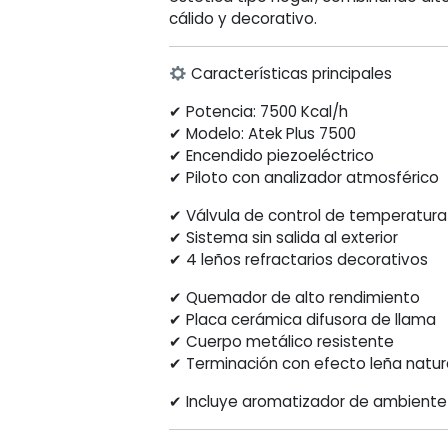
Plus
cálido y decorativo.
7500
Kcal
cantidad
Características principales
✔ Potencia: 7500 Kcal/h
✔ Modelo: Atek Plus 7500
✔ Encendido piezoeléctrico
✔ Piloto con analizador atmosférico
✔ Válvula de control de temperatura
✔ Sistema sin salida al exterior
✔ 4 leños refractarios decorativos
✔ Quemador de alto rendimiento
✔ Placa cerámica difusora de llama
✔ Cuerpo metálico resistente
✔ Terminación con efecto leña natur
✔ Incluye aromatizador de ambiente