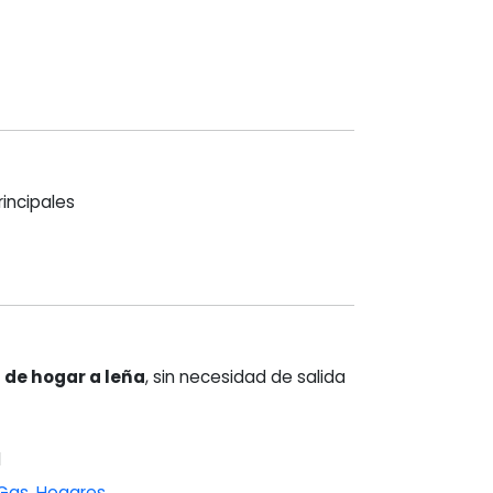
rincipales
 de hogar a leña
, sin necesidad de salida
1
 Gas
,
Hogares