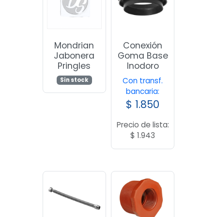
Mondrian
Conexión
Jabonera
Goma Base
Pringles
Inodoro
Con transf.
Sin stock
bancaria:
$
1.850
Precio de lista:
$
1.943