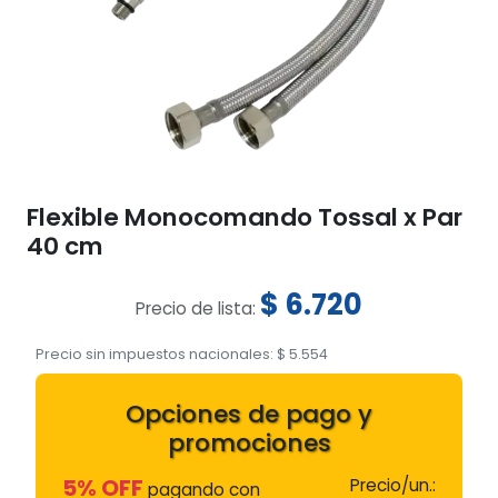
Flexible Monocomando Tossal x Par
40 cm
$
6.720
Precio de lista:
Precio sin impuestos nacionales:
$
5.554
Opciones de pago y
promociones
5% OFF
Precio/un.:
pagando con