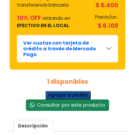
$
6.400
transferencia bancaria.
10% OFF
Precio/un.:
retirando en
$
6.109
EFECTIVO EN EL LOCAL
.
Ver cuotas con tarjeta de
crédito a través de Mercado
Pago
1 disponibles
Flexible
Agregar al pedido
Monocomando
Consultar por este producto
Tossal
x
Par
Descripción
40
cm