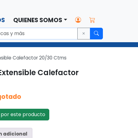
OS
QUIENES SOMOS
nsible Calefactor 20/30 Ctms
Extensible Calefactor
gotado
por este producto
n adicional