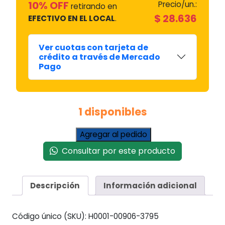
10% OFF
Precio/un.:
retirando en
$
28.636
EFECTIVO EN EL LOCAL
.
Ver cuotas con tarjeta de
crédito a través de Mercado
Pago
1 disponibles
EXPANSOR
Agregar al pedido
A
Consultar por este producto
PALANCA
#R965051
cantidad
Descripción
Información adicional
Código único (SKU):
H0001-00906-3795