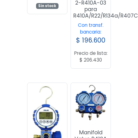
2-R410A-03
Sin stock
para
R410A/R22/R134a/R407
Con transf.
bancaria:
$
196.600
Precio de lista:
$
206.430
Manifold