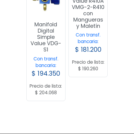
Value R410A
VMG-2-R410
con
Mangueras
Manifold
y Maletín
Digital
Con transf.
Simple
bancaria:
Value VDG-
$
181.200
S1
Con transf.
Precio de lista:
bancaria:
$
190.260
$
194.350
Precio de lista:
$
204.068