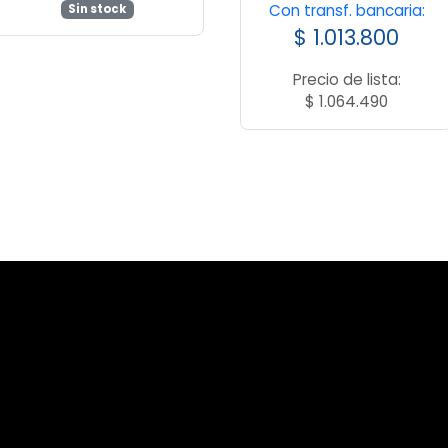
Con transf. bancaria:
Sin stock
$
1.013.800
Precio de lista:
$
1.064.490