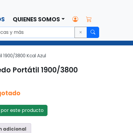
OS
QUIENES SOMOS
l 1900/3800 Kcal Azul
do Portátil 1900/3800
gotado
por este producto
n adicional