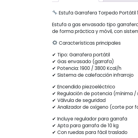
Estufa Garrafera Torpedo Portátil 
Remaining
-
0:12
Loaded
:
Play
Unmute
Picture-
Fulls
100.00%
in-
Estufa a gas envasado tipo garrafer
Picture
TimeР’
de forma práctica y móvil, con sistem
Características principales
✔ Tipo: Garrafera portátil
✔ Gas envasado (garrafa)
✔ Potencia: 1900 / 3800 Kcal/h
✔ Sistema de calefacción infrarrojo
✔ Encendido piezoeléctrico
✔ Regulación de potencia (mínima /
✔ Válvula de seguridad
✔ Analizador de oxígeno (corte por fa
✔ Incluye regulador para garrafa
✔ Apta para garrafa de 10 kg
✔ Con ruedas para fácil traslado