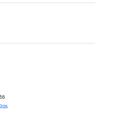
s
56
 Gas