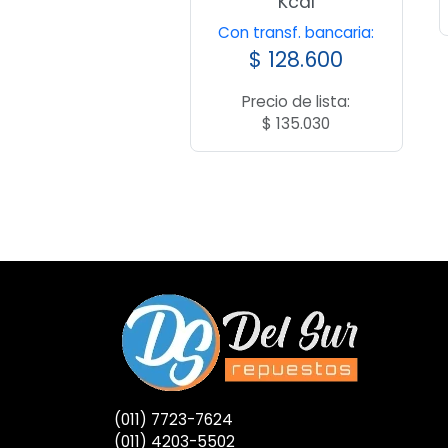
Kcal
Con transf. bancaria:
$
128.600
Precio de lista:
$
135.030
(011) 7723-7624
(011) 4203-5502