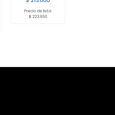
$
213.000
Precio de lista:
$
223.650