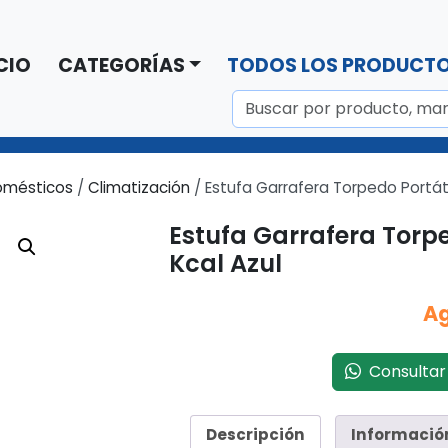
CIO
CATEGORÍAS
TODOS LOS PRODUCT
omésticos
/
Climatización
/ Estufa Garrafera Torpedo Portáti
Estufa Garrafera Torpe
Kcal Azul
A
Consultar 
Descripción
Informació