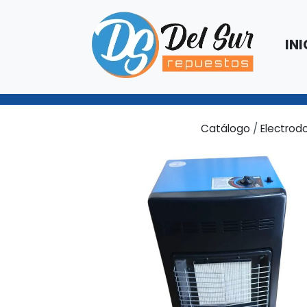
INI
Catálogo
/
Electrod