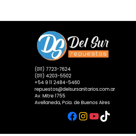
(011) 7723-7624
(011) 4203-5502
+54 9 11 2484-5460
repuestos@delsursanitarios.com.ar
Av. Mitre 1755
Avellaneda, Pcia. de Buenos Aires
Facebook
Instagram
YouTub
TikTok