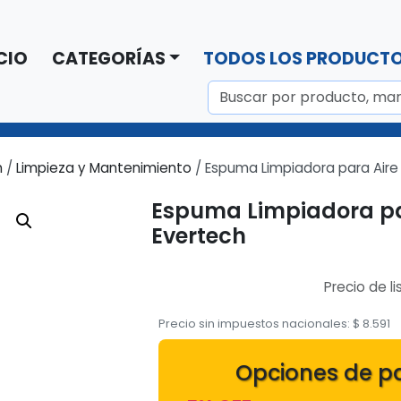
CIO
CATEGORÍAS
TODOS LOS PRODUCT
n
/
Limpieza y Mantenimiento
/ Espuma Limpiadora para Aire
Espuma Limpiadora pa
Evertech
Precio de li
Precio sin impuestos nacionales:
$
8.591
Opciones de p