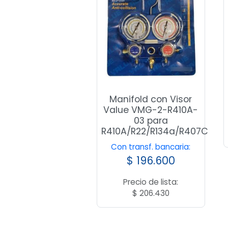
Manifold con Visor
Value VMG-2-R410A-
03 para
R410A/R22/R134a/R407C
Con transf. bancaria:
$
196.600
Precio de lista:
$
206.430