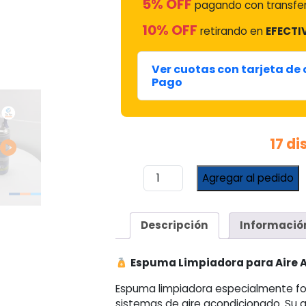
5% OFF
pagando con transfer
10% OFF
retirando en
EFECTI
Ver cuotas con tarjeta de
Pago
17 d
Espuma
Agregar al pedido
Limpiadora
para
Aire
Descripción
Informació
Acondicionado
Evertech
cantidad
Espuma Limpiadora para Aire 
Espuma limpiadora especialmente f
sistemas de aire acondicionado. Su 