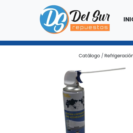
INI
Catálogo
/
Refrigeració