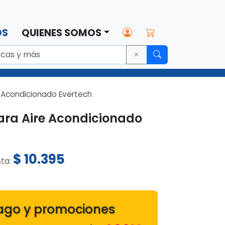
OS
QUIENES SOMOS
 Acondicionado Evertech
ra Aire Acondicionado
$
10.395
sta:
ago y promociones