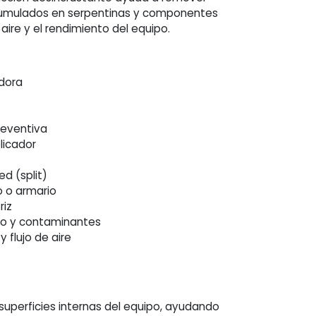
cumulados en serpentinas y componentes
 aire y el rendimiento del equipo.
adora
reventiva
licador
d (split)
o o armario
riz
vo y contaminantes
 flujo de aire
uperficies internas del equipo, ayudando