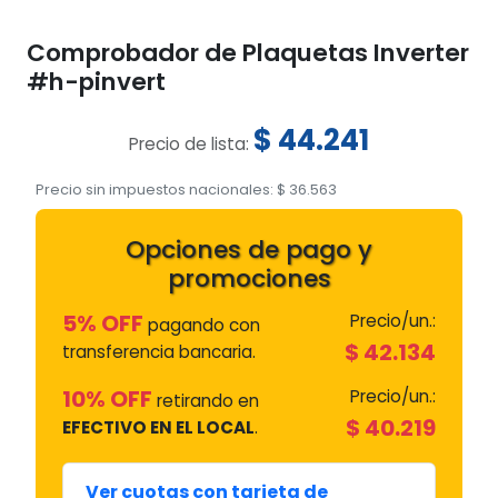
Comprobador de Plaquetas Inverter
#h-pinvert
$
44.241
Precio de lista:
Precio sin impuestos nacionales:
$
36.563
Opciones de pago y
promociones
5% OFF
Precio/un.:
pagando con
$
42.134
transferencia bancaria.
10% OFF
Precio/un.:
retirando en
$
40.219
EFECTIVO EN EL LOCAL
.
Ver cuotas con tarjeta de