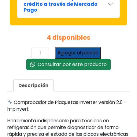
crédito a través de Mercado
Pago
4 disponibles
Comprobador
Agregar al pedido
de
Plaquetas
Consultar por este producto
Inverter
#h-
pinvert
Descripción
cantidad
Comprobador de Plaquetas Inverter versión 2.0 -
h-pinvert
Herramienta indispensable para técnicos en
refrigeración que permite diagnosticar de forma
rápida y precisa el estado de las placas electrónicas