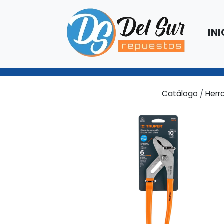
INI
Catálogo
/
Herr