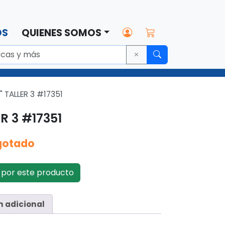
OS
QUIENES SOMOS
" TALLER 3 #17351
R 3 #17351
gotado
por este producto
n adicional