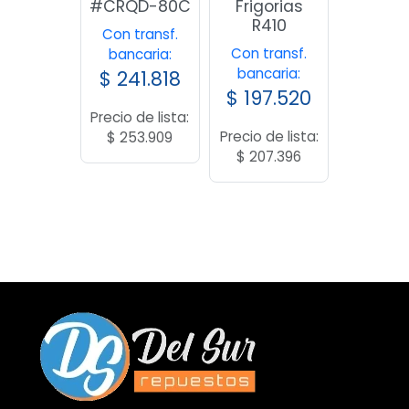
#CRQD-80C
Frigorias
R410
Con transf.
Con transf.
bancaria:
bancaria:
$
241.818
$
197.520
Precio de lista:
Precio de lista:
$
253.909
$
207.396