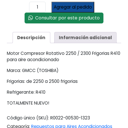
Compresor
Agregar al pedido
Motor
Rotativo
Consultar por este producto
2250
/
2300
Descripción
Información adicional
Frigorias
R410
Motor Compresor Rotativo 2250 / 2300 Frigorias R410
Gmcc
para aire acondicionado
cantidad
Marca: GMCC (TOSHIBA)
Frigorias: de 2250 a 2500 frigorias
Refrigerante: R410
TOTALMENTE NUEVO!
Código único (SKU):
R0022-00530-1323
Categoría:
Repuestos para Aires Acondicionados