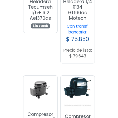
Heladera
Heladera 1/4
Tecumseh
R134
1/5+ R12
Gff66aa
Ae1370as
Motech
Con transf.
Sin stock
bancaria:
$
75.850
Precio de lista:
$
79.643
Compresor
Compresor