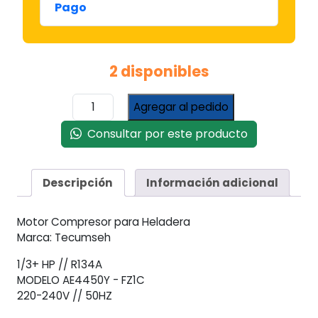
Pago
2 disponibles
Compresor
Agregar al pedido
Heladera
Tecumseh
Consultar por este producto
1/3+
Hp
R134a
Descripción
Información adicional
Ae4450y
cantidad
Motor Compresor para Heladera
Marca: Tecumseh
1/3+ HP // R134A
MODELO AE4450Y - FZ1C
220-240V // 50HZ