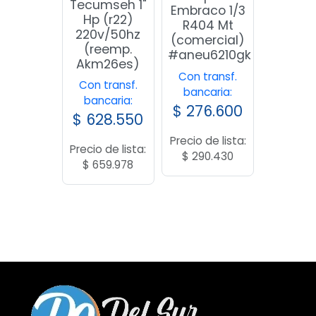
Tecumseh 1"
Embraco 1/3
Hp (r22)
R404 Mt
220v/50hz
(comercial)
(reemp.
#aneu6210gk
Akm26es)
Con transf.
Con transf.
bancaria:
bancaria:
$
276.600
$
628.550
Precio de lista:
Precio de lista:
$
290.430
$
659.978