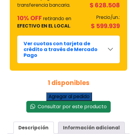
$
628.508
transferencia bancaria.
10% OFF
Precio/un.:
retirando en
$
599.939
EFECTIVO EN EL LOCAL
.
Ver cuotas con tarjeta de
crédito a través de Mercado
Pago
1 disponibles
Compresor
Agregar al pedido
Tecumseh
Consultar por este producto
1"
Hp
(r22)
Descripción
Información adicional
220v/50hz
(reemp.