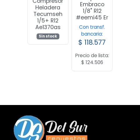
Compresor
Embraco
Heladera
1/8" R12
Tecumseh
#eemi45 Er
1/5+ R12
Ae1370as
Con transf.
bancaria:
Sin stock
$
118.577
Precio de lista:
$
124.506