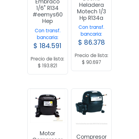
Embraco
Heladera
1/6" R134
Motech 1/3
#eemys60
Hp R134a
Hep
Con transf.
Con transf.
bancaria:
bancaria:
$
86.378
$
184.591
Precio de lista:
Precio de lista:
$
90.697
$
193.821
Motor
Compresor