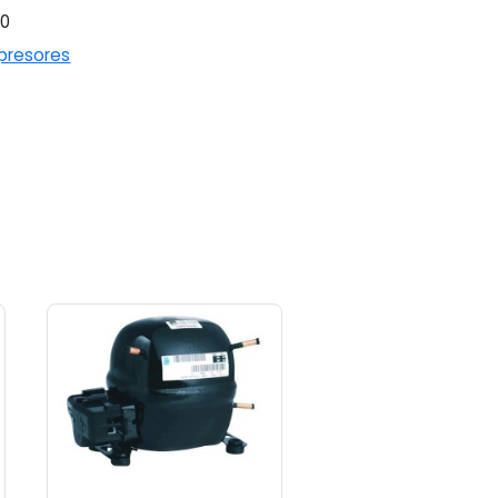
60
resores