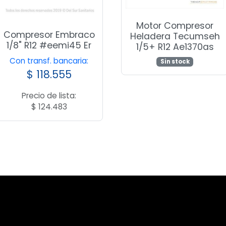
Motor Compresor
Compresor Embraco
Heladera Tecumseh
1/8" R12 #eemi45 Er
1/5+ R12 Ae1370as
Con transf. bancaria:
Sin stock
$
118.555
Precio de lista:
$
124.483