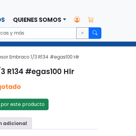
OS
QUIENES SOMOS
sor Embraco 1/3 R134 #egas100 Hlr
3 R134 #egas100 Hlr
gotado
por este producto
n adicional