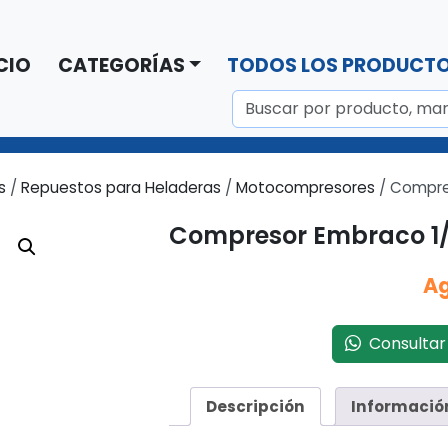
CIO
CATEGORÍAS
TODOS LOS PRODUCT
s
/
Repuestos para Heladeras
/
Motocompresores
/ Compre
Compresor Embraco 1/
A
Consultar 
Descripción
Informació